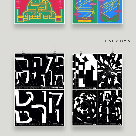
איילת פיינצייג: