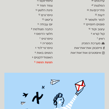
עדכונים
טיפולינקס
15
49
המלצות
צמד חמד
14
47
מדריכים/ות
פינת הלשון
13
32
דעות
טיפו־גרם
12
32
לגזור ולשמור
צ׳יטוט
12
18
פונטים חינמיים
יום עבודה
11
17
עיצוב וקוד
כתבה מצולמת
8
16
קול קורא
חלוצי הדפוס
8
9
ראיון
טיפו־טיפ
7
7
מערכת המגזין
הספריה
6
פייסבוק אות־אות־אות
טיפו־נוי־לנד
6
אינסטגרם אות־אות־אות
הנשים באות
6
האוטודידקטים
6
הצעת הגשה
5