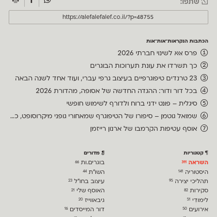
שתפו:
הכתבות הנקראות־אות־אות
פרס אאא לשינוי חברתי 2026
כך תשרדו את עונת תערוכות הבוגרים
23 טרנדים טיפוגרפיים בעיצוב גרפי עברי, ועוד אחד לשנה הבאה
בכל דור ודור: ההגדה החדשה של אסופה, מהדורת 2026
סיגלית – פונט ידני ברוח ולדורף לשימוש חופשי
שמואל גוטמן – סיפורו של הטיפוגרף שמאחורי גופני מיקרוסופט, כפי שנחשף בארכיון של נינתו
אוסף עטיפות הקרמבו של ארנון רייזמן
קטגוריות
מדורים
השראה
בוגרים.ות
66
311
היסטוריה
השו״ת
44
141
תהליכי יצירה
עיצוב בחו"ל
23
95
סקירות
האוסף שלי
21
82
לימודִי
גיבאווייז
20
51
אירועים
דור המייסדים
16
50