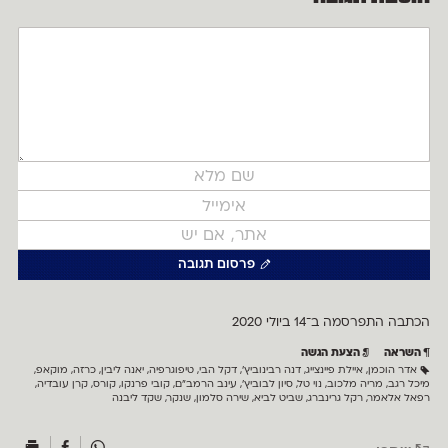
פרסום תגובה
הכתבה התפרסמה ב־14 ב
יולי 2020
השראה
הצעת הגשה
אדר הוכמן
,
איילת פיינצייג
,
דנה רבינוביץ׳
,
דקל הבי
,
טיפוגרפיה
,
יאנה ליבין
,
כרזה
,
מוקאפ
,
מיכל רגב
,
מריה מלכוב
,
נוי טל
,
סיון לבוביץ׳
,
עינב הרמב״ם
,
קובי פרנקו
,
קורס
,
קרן עובדיה
,
רפאל אלאמר
,
רקל גרינברג
,
שביט לביא
,
שירה סלמון
,
שנקר
,
שקד ליבנה