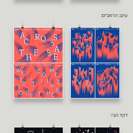
עינב הרמב״ם:
דקל הבי: