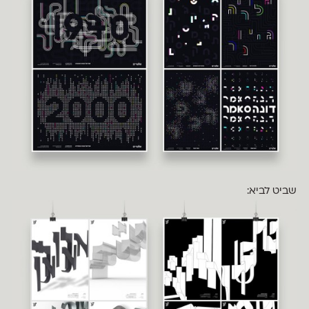
שביט לביא: