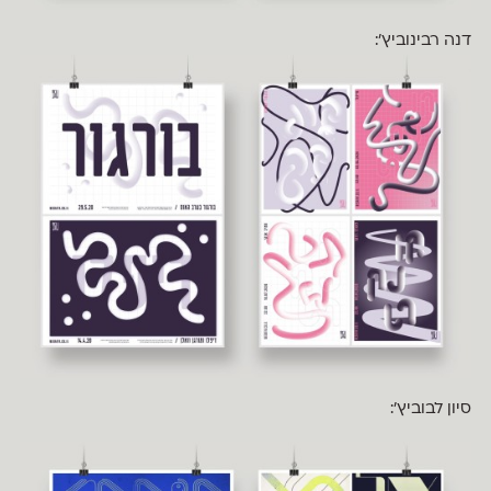
דנה רבינוביץ׳:
סיון לבוביץ׳: