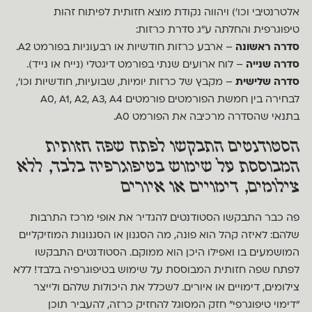
אלטרנטיבי וכו׳) ויהווה נקודת מוצא חזותית לפיתוח זהות
טיפוגרפית והחלתה ע״ג סדרת כרזות:
סדרה ראשונה
– ארבע כרזות חודשיות או רבעוניות בפורמט A2.
סדרה שנייה
– לוח ארועים שנתי בפורמט דיגטלי (נייח או נייד).
סדרה שלישית
– מקבץ של כרזות יומיות, שבועיות, חודשיות וכו׳,
לבחירה בין חמשת הפורמטים פורמטים A0, A1, A2, A3, A4
בתנאי שהסדרה מרכיבה את הפורמט A0.
הסטודנטים התבקשו לפתח שפה חזותית
המבוססת על שימוש בטיפוגרפיה בלבד, ללא
צילומים, דימויים או איורים
פה כבר התבקשו הסטודנטים להגדיר את אופי מרכז התרבות
שלהם: לאיזה קהל הוא פונה, מה הסגנון או הסגנונות המוזיקליים
המושמעים בו ואפילו היכן הוא ממוקם. הסטודנטים התבקשו
לפתח שפה חזותית המבוססת על שימוש בטיפוגרפיה בלבד! ללא
צילומים, דימויים או איורים. לשכלל את היכולות שלהם ולייצר
״דימוי טיפוגרפי״ חזק המסוגל להחזיק כרזה, להעביר תוכן