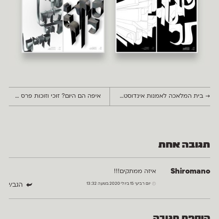
→
בית המלאכה לאמנות אינדוסטריאלית של זאב רבן ומאיר גור־אריה
איפה הם היום? זוכי וזוכות פרס אאא לשנת 2019
תגובה אחת
Shiromano
איזה ממתקים!!!
יום רביעי 15 ביולי 2020 בשעה 13:32
הגב/י
הוספת תגובה