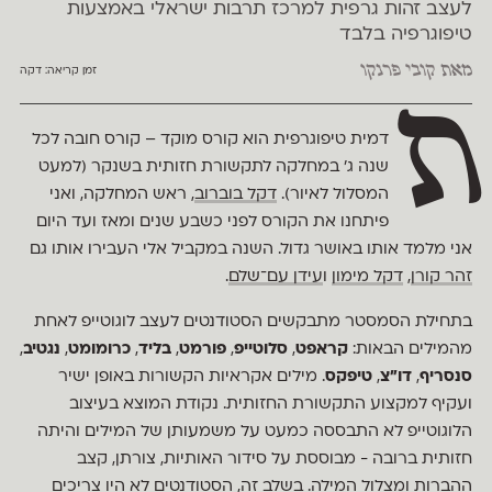
לעצב זהות גרפית למרכז תרבות ישראלי באמצעות
טיפוגרפיה בלבד
מאת
קובי פרנקו
זמן קריאה:
דקה
ת
דמית טיפוגרפית הוא קורס מוקד – קורס חובה לכל
שנה ג׳ במחלקה לתקשורת חזותית בשנקר (למעט
המסלול לאיור).
דקל בוברוב
, ראש המחלקה, ואני
פיתחנו את הקורס לפני כשבע שנים ומאז ועד היום
אני מלמד אותו באושר גדול. השנה במקביל אלי העבירו אותו גם
זהר קורן
,
דקל מימון
ו
עידן עם־שלם
.
בתחילת הסמסטר מתבקשים הסטודנטים לעצב לוגוטייפ לאחת
מהמילים הבאות:
קראפט
,
סלוטייפ
,
פורמט
,
בליד
,
כרומומט
,
נגטיב
,
סנסריף
,
דו״צ
,
טיפקס
. מילים אקראיות הקשורות באופן ישיר
ועקיף למקצוע התקשורת החזותית. נקודת המוצא בעיצוב
הלוגוטייפ לא התבססה כמעט על משמעותן של המילים והיתה
חזותית ברובה - מבוססת על סידור האותיות, צורתן, קצב
ההברות ומצלול המילה. בשלב זה, הסטודנטים לא היו צריכים