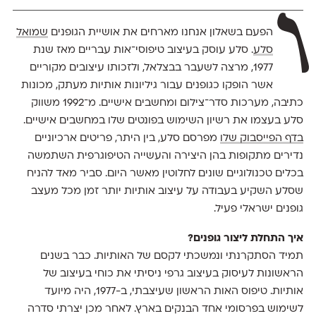
ו
הפעם בשאלון אנחנו מארחים את אושיית הגופנים
שמואל
סלע
. סלע עוסק בעיצוב טיפוסי־אות עבריים מאז שנת
1977, מרצה לשעבר בבצלאל, ולזכותו עיצובים מקוריים
אשר הופקו כגופנים עבור גיליונות אותיות מעתק, מכונות
כתיבה, מערכות סדר־צילום ומחשבים אישיים. מ־1992 משווק
סלע בעצמו את רשיון השימוש בפונטים שלו במחשבים אישיים.
בדף הפייסבוק שלו
מפרסם סלע, בין היתר, פריטים ארכיוניים
נדירים מתקופות בהן היצירה והעשייה הטיפוגרפית השתמשה
בכלים טכנולוגיים שונים לחלוטין מאשר היום. סביר מאד להניח
שסלע השקיע בעבודה על עיצוב אותיות יותר זמן מכל מעצב
גופנים ישראלי פעיל.
איך התחלת ליצור גופנים?
תמיד הסתקרנתי ונמשכתי לקסם של האותיות. כבר בשנים
הראשונות לעיסוק בעיצוב גרפי ניסיתי את כוחי בעיצוב של
אותיות. טיפוס האות הראשון שעיצבתי, ב-1977, היה מיועד
לשימוש בפרסומי אחד הבנקים בארץ. לאחר מכן יצרתי סדרה