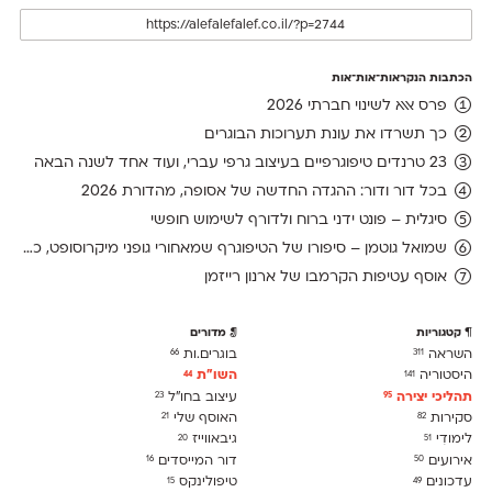
הכתבות הנקראות־אות־אות
פרס אאא לשינוי חברתי 2026
כך תשרדו את עונת תערוכות הבוגרים
23 טרנדים טיפוגרפיים בעיצוב גרפי עברי, ועוד אחד לשנה הבאה
בכל דור ודור: ההגדה החדשה של אסופה, מהדורת 2026
סיגלית – פונט ידני ברוח ולדורף לשימוש חופשי
שמואל גוטמן – סיפורו של הטיפוגרף שמאחורי גופני מיקרוסופט, כפי שנחשף בארכיון של נינתו
אוסף עטיפות הקרמבו של ארנון רייזמן
קטגוריות
מדורים
השראה
בוגרים.ות
66
311
היסטוריה
השו״ת
44
141
תהליכי יצירה
עיצוב בחו"ל
23
95
סקירות
האוסף שלי
21
82
לימודִי
גיבאווייז
20
51
אירועים
דור המייסדים
16
50
עדכונים
טיפולינקס
15
49