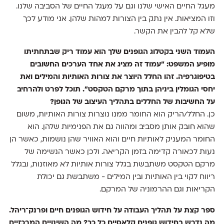
מעגל החיים האישי שלנו וגם על מעגל החיים של הסביבה שלנו.
וזו המציאות. אין נתק בין הצורות למהות שלהן. אני מודע לכך
שלא קל להבין את הקשר.
העמוד השני בקטלוג הגופנים שלך הוא עמוד ריק שבתחתיתו
מופיע המשפט: "עמוד זה מציג את אחד הערכים החשובים
בטיפוגרפיה. זהו החלל היוצר את צורות האותיות והמילים ואת
יחסי הגומלין ביניהן בתוך מרקם הטקסט". תוכל לפרט ולהרחיב
על החשיבות של החללים בתהליך העיצוב של הגופן?
כן. החלל/הריק הוא החומר ממנו נוצרות צורות האותיות, משום
שהוא חובק אותן מסביב ומהווה גם את הפנימיות שלהן. הוא
החומר המעניק לאותיות חיים והוא האוויר שהן נושמות, כאשר הן
נעות לכאורה קדימה בזמן הקריאה. ולכן כאשר הנשימה של
מרקם הטקסט משתבשת בגלל צורות אותיות לא מאוזנות, ובגלל
ריווח לקוי בין האותיות ובין המילים - משתבשת גם יכולת
הקריאות וגם ההרמוניה של המרקם.
ספר קצת על תהליך העבודה על חידוש הגופנים חיים ופרנק־ריהל.
מה נדרש בחידוש גופנים קלאסיים כל כך? מה השינויים המרכזיים