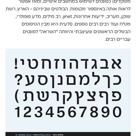
משקלים) כפונטים לשימוש במחשבים אישיים, ומאז אפשר
לראות אותה באינספור מקומות. הבולטים שביניהם - הארץ, רשת
שוקן, מעריב, ידיעות אחרונות, ynet, רב מילים, מדע פופולרי,
מט"ח ועוד רבים רבים נוספים. סַלעית היא מבין הטיפוסים
הבשלים הראשונים שעיצבתי והיוותה "השראה" לפונטים
עבריים רבים.