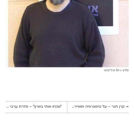
סלע ו-10 אל"פים
→
קרן תגר – על טיפוגרפיה מאויירת, ״תמימות שנייה״ וקולו של הקו
״שכחו אותי בארץ״ – סדרת ערבי הקרנות סרטים