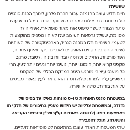
שעשית?
חיים חדש עוצב בהזמנה עבור חברת פלרון, לצורך הכנת פונטים
של מכונות סדר־צילום שהחברה שיווקה. פרנק־ריהל חדש עוצב
מתוך הצורך לשפר טיפוס אות מאוד פופולארי, אפוף הילה
מסוימת, ששלל גרסאות העיצוב שלו לא היו מספיק מהוקצעות
לטעמי. השינויים חלו במבנה הגריד, בארכיטקטורה של האותיות
(שינוי היחס בין הקווים האופקיים לאנכיים, ניקוי ואיזון הצורות,
הפרופורציות, החללים וכדומה) ובריווח ביניהן, לטובת מרקם
טקסט קריא יותר, הומוגני יותר, 'נושם' יותר ונעים יותר לעין. הרי
כל ניואנס עיצובי מורגש היטב במרקם הכללי של הטקסט
ומשפיע עליו, למרות שלא תמיד הוא נראה לעין כאשר מביטים
על אות בודדת, מילה או שורה.
במשפחת מגנט האותיות ט ו-ס מונחות כאילו על בסיס של
נדנדה, ובמשפחת צלליות יש חידוש מעניין בחיבורים של חלקי תו
באמצעות נימה (לדוגמה באותיות קו"ף ושי"ן ובסימני הקריאה
והשאלה). תוכל להסביר?
שתי המשפחות האלה עוצבו בהתאמה לטיפוסי־אות לועזיים.