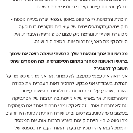
תהליך נסיונות עיצוב קצר מדי ולפני שהם בשלים.
היכולת והזמינות לייצר פונט באופן עצמאי יצרה בעייה נוספת -
חיקויים/העתקות/פלגייטים של עיצובים מקוריים. זו תופעה
מכוערת ושלילית וגורמת נזק עצום לטיפוגרפיה העברית. אילו
הייתה קיימת בארץ 'תרבות אות' המצב היה שונה.
מהראיונות אתך ומהאתר שלך הרגשתי שאתה רואה את עצמך
בראש וראשונה כמחנך בתחום הטיפוגרפיה. מה המסרים שהכי
חשוב לך להעביר?
אני רואה את עצמי כמעצב. לא כמחנך. אך אני מרגיש כשומר על
הגחלת. בעבודתי אני מבקש להחזיר לאות העברית את כבודה
האבוד, שנפגע על־ידי תמורות טכנולוגיות ותפישות עיצוב
דיסהרמוניות. אך בארץ שלא קיימת בה תרבות של אסתטיקה
וגם לא 'תרבות אות' - זה לא קל. ומהי תרבות אות? אם העוסקים
בעיצוב גרפי לסוגיו, בפרסום ובתקשורת חזותית לסוגיה היו יודעים
מהו פונט טוב - הייתה קיימת בארץ תרבות אות. אם הממסד
והממשל בארץ היו מכירים בערך האות העברית כמפגש של