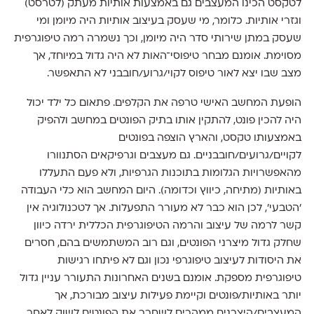
לטקסט הכינו המעצבים גם באמצעות אותיות מעתק (לטרסט)
וגזרי אותיות. כלומר, מי שעסק בעיצוב אותיות היה מיומן ומי
שעסק במתן שירותי סדר היה מיומן, וכך נשמרה רמה טיפוגרפית
מסוימת. אומנם מבחר טיפוסי־האות לא היה גדול במיוחד, אך
מצב שבו יצא לאור טיפוס לקוי/גרוע/חובבני לא התאפשר.
הופעת המחשב האישי טרפה את הקלפים. פתאום כל ילד יכול
היה להכין פונט, להתקין אותו בתיק הפונטים במחשב ולהפיק
באמצעותו טקסט, והארץ הוצפה בפונטים
לקויים/גרועים/חובבניים. גם מעצבים וגרפיקאים הסתנוורו
מהאפשרויות הגלומות בתוכנות הגרפיות, ולא פעם התעללו
באותיות (מתיחה, כיווץ וכדומה). היום המחשב הוא כלי העבודה
'הטבעי', לכן הוא כבר לא מעורר התפעלות. אך לטכנולוגיה אין
קשר לרמה של עיצוב והרמה הטיפוגרפית הכללית ירדה כיוון
שחלק גדול מיצרני הפונטים, וגם רוב המשתמשים בהם, חסרים
את היסודות לעיצוב טיפוגרפי נכון וגם לא פיתחו רגישות
טיפוגרפית מספקת. אומנם בשנים האחרונות התעורר עניין גדול
יותר באותיות/פונטים וקיימת פעילות עיצוב מבורכת, אך
המעצבים/היצרנים ממהרים לשחרר את הפונטים לשוק לאחר