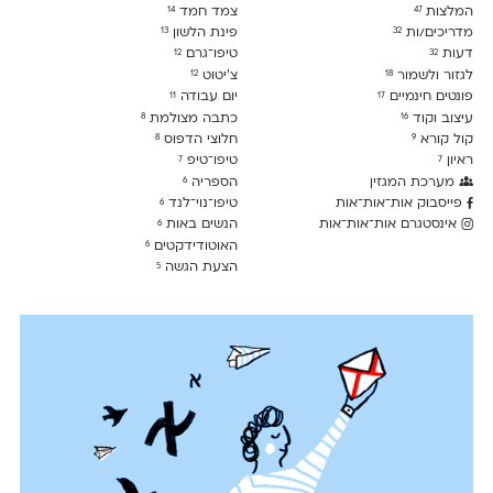
המלצות
צמד חמד
14
47
מדריכים/ות
פינת הלשון
13
32
דעות
טיפו־גרם
12
32
לגזור ולשמור
צ׳יטוט
12
18
פונטים חינמיים
יום עבודה
11
17
עיצוב וקוד
כתבה מצולמת
8
16
קול קורא
חלוצי הדפוס
8
9
ראיון
טיפו־טיפ
7
7
מערכת המגזין
הספריה
6
פייסבוק אות־אות־אות
טיפו־נוי־לנד
6
אינסטגרם אות־אות־אות
הנשים באות
6
האוטודידקטים
6
הצעת הגשה
5