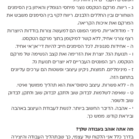
הפונטים העבריים אין זהות כזו.
ג - ריווח. מרקם הטקסט נוצר מיחסי הגומלין והאיזון בין הסימנים
השחורים ובין החללים הלבנים. ריווח לקוי בין הסימנים משבש את
המרקם ואת איכות הקריאה.
ד - מודולאריות. סימני הפונט הם למעשה צורות בודדות היוצרות
רצף צורני אחיד, ללא קשר למיקומן בתוך מרקם הטקסט.
ה - אחידות סגנונית. לכל הסימנים חייב להיות די־אן־אי אחיד.
ו - תנועת הגל. יוצרת את הזרימה ואת קצב הנשימה של מרקם
הטקסט. רוב הפונטים העבריים לא יוצרים תנועת גל.
ז - מינימליזם. תמצות, ניקיון עיצובי ופשטות הם ערכים עליונים
בתחום הזה.
ח - ללא פשרות. עיצוב טיפוס־אות הוא תהליך ממושך ואיטי.
ט - שאיפה לשלמות. לבדוק שוב ולתקן. לבדוק שוב ולתקן. לבדוק
שוב ולשפר.
י - אהבה. הדיבר החשוב ביותר. לגשת לעבודת העיצוב באהבה
וביראת קודש. ממש כך.
מה אתה אוהב בעבודה שלך?
בדרך כלל אני הלקוח של עצמי, כך שבתהליך העבודה והיצירה