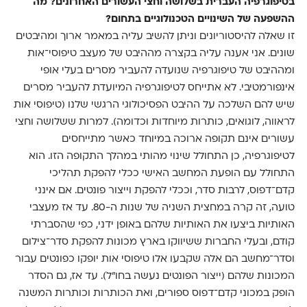
בטיפוגרפיה העברית בשלושה וחצי העשורים האחרונים? מה
ההשפעה של השינויים הטכנולוגיים בתחום?
זו שאלה להיסטוריונים וניתן להשיב עליה במאמר ארוך ומהיבטים
שונים. אני אענה עליה בקצרה מההיבט של מעצב טיפוסי־אות
ומההיבט של טיפוגרפיה שנועדה להעביר מסרים בעלי אופי
אינפורמטיבי. לא אתייחס לטיפוגרפיה המיועדת להעביר מסרים
שיש להם השלכה על ההיבט הפסיכולוגי הרגשי שלנו (טיפוסי אות
לראווה, לוגואים, כותרות מיוחדות וכדומה). למרות ששלושה וחצי
עשורים אינם תקופה ארוכה במיוחד כאשר מתייחסים
לטיפוגרפיה, כן התחולל שינוי מהותי במהלך התקופה הזו. הוא
התחולל עם הופעת המחשב האישי ככלי להפקת תהליכי
קדם־דפוס, לרבות סדר, וככלי להפקת וייצור פונטים. אם אינני
טועה, זה קרה במחצית השניה של שנות ה-80. עד אז מעצבי
האותיות ביצעו את האותיות שלהם באופן ידני, כפי שהסברתי
קודם, ובעלי החברות ששיווקו בארץ מכונות להפקת סדר־צילום
וסדר־מחשב הם אלה שקבעו אלו טיפוסי אות יופקו כפונטים עבור
המכונות שלהם (ייצור הפונטים נעשה בחו"לֹ). עד אז, גם הסדר
הופק במכוני קדם־דפוס ספורים, ואת הכותרות וכותרות המשנה