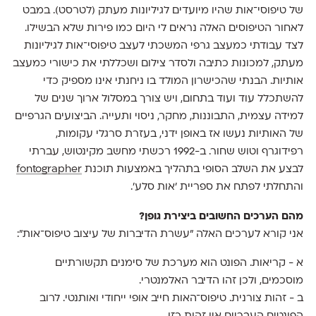
של טיפוסי־אות שהיו מיועדים לגיליונות מעתק (לטרסט). במבט
לאחור הטיפוסים האלה נראים לי היום כמו פירות שלא הבשילו.
לצד עבודתי כמעצב גרפי המשכתי לעצב טיפוסי־אות לגיליונות
מעתק, למכונות כתיבה ולסדר צילום ושכללתי את כישורי כמעצב
אותיות. הבנתי שהכישרון המולד בו ניחנתי אינו מספיק כדי
להשתכלל עוד ועוד בתחום, ויש צורך במסלול ארוך שנים של
למידה עצמית, התבוננות, מחקר, ניסוי ותעייה. הביצועים הגרפיים
של האותיות נעשו אז באופן ידני, בעזרת סרגלי עקומות,
רפידוגרף וטוש שחור. ב-1992 רכשתי מחשב מקינטוש, עברתי
לבצע את השלב הסופי בתהליך באמצעות תוכנת
fontographer
והתחלתי לפתח את ספריית 'אות סלע'.
מהם הערכים החשובים ביצירת גופן?
אני קורא לערכים האלה "עשרת הדיברות של עיצוב טיפוס־אות":
א - קריאות. הפונט הוא מערכת של סימנים תקשורתיים
מוסכמים, ולכן זהו הדיבר האלמנטרי.
ב - זהות צורנית. טיפוס־האות חייב אופי ייחודי ואותנטי. לרוב