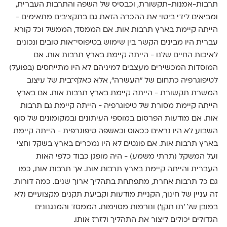
תרבות-אמנות-תקשורת, וכבסיס של השפה והתרבות העברית,
ומביאים לידי ביטוי את ההכרה הזאת גם בתקציבים מתאימים -
הייתה קיימת בארץ תרבות אות. אם הממסד, הממשל וכל קורא
עברית היו מבינים הקשר בין שימוש בטיפוסי־אות טובים ונכונים
לאיכות החיים שלנו - הייתה קיימת בארץ תרבות אות. אם
המוסדות המכשירים מעצבים למיניהם לא היו מתייחסים (בפועל)
לטיפוגרפיה כתחום של "העשרה", אלא כאלף־בית של עיצוב
המשרת תקשורת - הייתה קיימת בארץ תרבות אות. אם בארץ
הייתה קיימת מסורת של טיפוגרפיה - הייתה קיימת גם תרבות
אות. אם מודעות הפרסום במוספי העיתונים ובמקומונים של סוף
השבוע לא היו נראים ככאוס וכאשפה טיפוגרפית - הייתה קיימת
בארץ תרבות אות. אם פונטים לא היו נמכרים בארץ בשקל וחצי
ועל המשקל (תרתי משמע) - היה מופגן כבוד כלפי האות
העברית והייתה קיימת בארץ תרבות אות. אך תרבות אות, כמו
גם כל תרבות אחרת, מתפתחת בתהליך ארוך שנים. כמה דורות.
זה עניין של חינוך, הקניית מודעות וקביעת תקנים מקצועיים (לא
במובן של 'תו תקן') ונורמות מסוימות. הממסד והמנגנונים
הגדולים יכולים ליצור את התהליך ולזרז אותו.