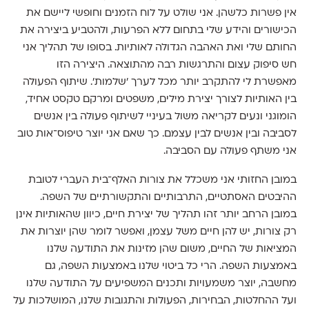
אין פשרות כלשהן. אני שולט על לוח הזמנים וחופשי ליישם את
הכישורים והידע שלי בתחום ללא הפרעות, ולהטביע ביצירה את
החותם שלי ואת האהבה הגדולה לאותיות. בסופו של תהליך אני
חש סיפוק עצום והתרגשות רבה מהתוצאה. היצירה הזו
מאפשרת לי להתקרב יותר מכל לערך 'שלמות'. שיתוף הפעולה
בין האותיות לצורך יצירת מילים, משפטים ומרקם טקסט אחיד,
הומוגני ונעים לקריאה משול בעיניי לשיתוף פעולה בין אנשים
לסביבה ובין אנשים לבין עצמם. כך שאם אני יוצר טיפוס־אות טוב
אני משתף פעולה עם הסביבה.
במובן החזותי אני משכלל את צורות האלף־בית העברי לטובת
ההיבטים האסתטיים, התרבותיים והתקשורתיים של השפה.
במובן הרחב יותר זהו תהליך של יצירת חיים, כיוון שהאותיות אינן
רק צורות, יש להן חיים משל עצמן, ואפשר לומר שהן יוצרות את
המציאות של החיים, משום שהן מזינות את התודעה שלנו
באמצעות השפה. הרי כל ביטוי שלנו באמצעות השפה, גם
מחשבה, יוצר משמעויות ותכנים המשפיעים על התודעה שלנו
ועל ההחלטות, הבחירות, הפעולות והתגובות שלנו, המושלכות על