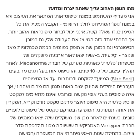
מהו הגופן האהוב עליך שאתה יצרת ומדוע?
אני מעדיף להשתמש במונח 'טיפוס־אות' המתאר את העיצוב ולא
במונח 'גופן' המתייחס לחלק היישומי - הקובץ המכיל את כל
הסימנים. זו שאלה קשה. אינני יכול לבחור טיפוס־אות אהוב יותר,
אך בחרתי אחד כזה המייצג את העבודה שלי, גם במובן
הטיפוגרפי וגם במובן שהוא הופק כפונטים בכמה טכנולוגיות מאז
שנוצר - 'סַלעית'. ב-1987 יצאו לאור ארבעה משקלים של
משפחת 'סַלעית' כאותיות מעתק של חברת Mecanorma, לאחר
תהליך עיצוב של כ-10 שנים. זהו טיפוס אות בעל תגים מרובעים
(
Slab Serif
) המיועד לטקסט ולכותרות. עד אז הטיפוסים
העבריים היחידים שהיו קיימים באותו סגנון הם מרים ואהרוני, אך
אלה טיפוסים בעלי אופי נוקשה ומרובע ואינם מתאימים לטקסט
שוטף. סַלעית היא טיפוס היוצר מרקם טקסט זורם וקריא, המקרין
את אותה תנועת גל המופיעה במרקם טקסט של טיפוסים לועזיים
טובים. כשנתיים לאחר מכן שני משקלים שלה יצאו כפונטים של
חברת Varityper האמריקאית ששיווקה מכונות להפקת סדר
צילום. בתחילת שנות ה-90 פיתחתי את המשפחה (חמישה