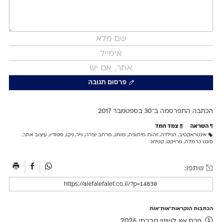
פרסום תגובה
הכתבה התפרסמה ב־30 ב
ספטמבר 2017
השראה
צמד חמד
אינטראקטיב
,
הגילדה
,
זהות מיתוגית
,
מותג
,
מרחב יצירה
,
נייר
,
ניקו
,
סטודיו
,
עיצוב אתר
,
פונט כרמלה
,
פרויקט
,
קטלוג
שתפו:
הכתבות הנקראות־אות־אות
פרס אאא לשינוי חברתי 2026