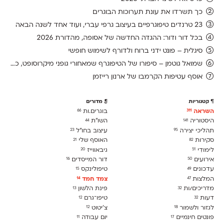
כך תשרדו את עונת תערוכות הבוגרים
23 טרנדים טיפוגרפיים בעיצוב גרפי עברי, ועוד אחד לשנה הבאה
בכל דור ודור: ההגדה החדשה של אסופה, מהדורת 2026
סיגלית – פונט ידני ברוח ולדורף לשימוש חופשי
שמואל גוטמן – סיפורו של הטיפוגרף שמאחורי גופני מיקרוסופט, כפי שנחשף בארכיון של נינתו
אוסף עטיפות הקרמבו של ארנון רייזמן
קטגוריות
מדורים
השראה
בוגרים.ות
66
311
היסטוריה
השו״ת
44
141
תהליכי יצירה
עיצוב בחו"ל
23
95
סקירות
האוסף שלי
21
82
לימודִי
גיבאווייז
20
51
אירועים
דור המייסדים
16
50
עדכונים
טיפולינקס
15
49
המלצות
צמד חמד
14
47
מדריכים/ות
פינת הלשון
13
32
דעות
טיפו־גרם
12
32
לגזור ולשמור
צ׳יטוט
12
18
פונטים חינמיים
יום עבודה
11
17