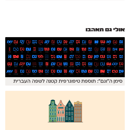
אולי גם תאהבו
סימן ה״וגם״: תוספת טיפוגרפית קטנה לשפה העברית