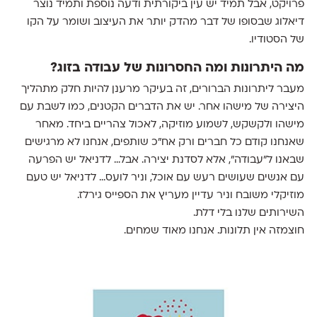
פרויקט, אבל תמיד יש עין ביקורתית ודעה נוספת ותמיד נוצר
דיאלוג שבסופו של דבר מהדק יותר את העיצוב ושומר על הקו
של הסטודיו.
מה היתרונות ומה החסרונות של עבודה בזוג?
מעבר ליתרונות הברורים, זה בעיקר מרענן להיות חלק מתהליך
היצירה של מישהו אחר. יש את הדברים הקטנים, כמו לשבת עם
מישהו ולקשקש, לשמוע מוזיקה, לאכול צהריים ביחד. מאחר
שאנחנו קודם כל חברים ורק אח״כ שותפים, אנחנו לא מרגישים
שבאנו ל״עבודה״, אלא לסדנת יצירה. אבל... לדניאל יש הפרעה
עם אנשים שעושים רעש עם אוכל, וניר לועס... לדניאל יש טעם
מוזיקלי משובח וניר עדיין מעריץ את הספייס גירלז.
השירותים שלנו בלי דלת.
חוצמזה אין תלונות. אנחנו מאוד שמחים.