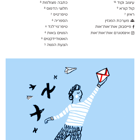
עיצוב וקוד
כתבה מצולמת
8
16
קול קורא
חלוצי הדפוס
8
9
ראיון
טיפו־טיפ
7
7
מערכת המגזין
הספריה
6
פייסבוק אות־אות־אות
טיפו־נוי־לנד
6
אינסטגרם אות־אות־אות
הנשים באות
6
האוטודידקטים
6
הצעת הגשה
5