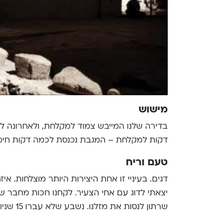
מישוש
בדירה שלנו המייבש צמוד למקלחת, ולאחרונה לכ
דקות למקלחת – המגבת נכנסת לכמה דקות חימום
טעם וריח
דגים. בעיניי זו אחת היצירות היותר מוצלחות. אי
יצאתי לדוג עם אחי הצעיר. לקחנו חכּות מחבר ש
שרתון לנסות את מזלנו. נשבע שלא עברו 15 שניות ודג קטן משך לי בחכה. מאז פחות או יותר זהו.