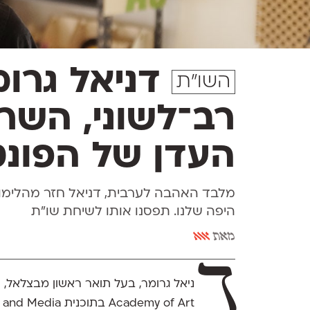
דניאל גרומ
השו״ת
רב־לשוני, השר
העדן של הפונט
מלבד האהבה לערבית, דניאל חזר מהלימו
היפה שלנו. תפסנו אותו לשיחת שו"ת
מאת
אאא
ד