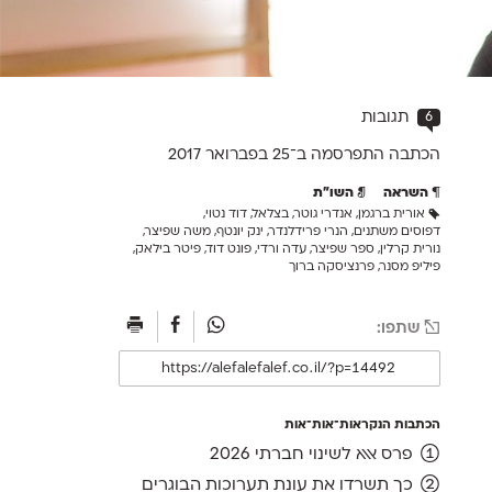
6
תגובות
הכתבה התפרסמה ב־25 ב
פברואר 2017
השראה
השו״ת
אורית ברגמן
,
אנדרי גוטר
,
בצלאל
,
דוד נטוי
,
דפוסים משתנים
,
הנרי פרידלנדר
,
ינק יונטף
,
משה שפיצר
,
נורית קרלין
,
ספר שפיצר
,
עדה ורדי
,
פונט דוד
,
פיטר בילאק
,
פיליפ מסנר
,
פרנציסקה ברוך
שתפו:
הכתבות הנקראות־אות־אות
פרס אאא לשינוי חברתי 2026
כך תשרדו את עונת תערוכות הבוגרים