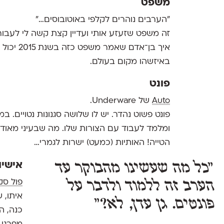
משפט
"הערבים נוהרים לקלפי באוטובוסים…"
זה משפט שזעזע אותי ועדיין קצת קשה לי לעבור 
איך בן־א
באיזשהו מקום בעולם.
פונט
Auto
של Underware.
פונט פשוט נהדר. יש לו שלושה סגנונות נטויים. במ
ומלמד לעבוד עם הצורות שלו. מה שבעיני מאוד 
הטייה! האותיות (כמעט) ישרות לגמרי…
אישיו
"כל מה שעשינו מהבוקר עד
פול סק
הערב זה ללמוד ולדבר על
איתו, 
פונטים. גן עדן, לא?"
כנה, ה