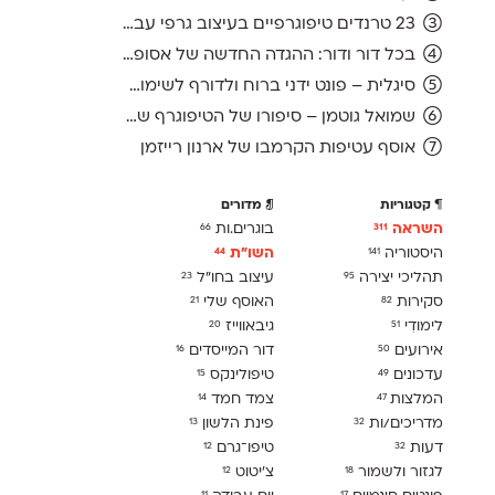
23 טרנדים טיפוגרפיים בעיצוב גרפי עברי, ועוד אחד לשנה הבאה
בכל דור ודור: ההגדה החדשה של אסופה, מהדורת 2026
סיגלית – פונט ידני ברוח ולדורף לשימוש חופשי
שמואל גוטמן – סיפורו של הטיפוגרף שמאחורי גופני מיקרוסופט, כפי שנחשף בארכיון של נינתו
אוסף עטיפות הקרמבו של ארנון רייזמן
קטגוריות
מדורים
השראה
בוגרים.ות
66
311
היסטוריה
השו״ת
44
141
תהליכי יצירה
עיצוב בחו"ל
23
95
סקירות
האוסף שלי
21
82
לימודִי
גיבאווייז
20
51
אירועים
דור המייסדים
16
50
עדכונים
טיפולינקס
15
49
המלצות
צמד חמד
14
47
מדריכים/ות
פינת הלשון
13
32
דעות
טיפו־גרם
12
32
לגזור ולשמור
צ׳יטוט
12
18