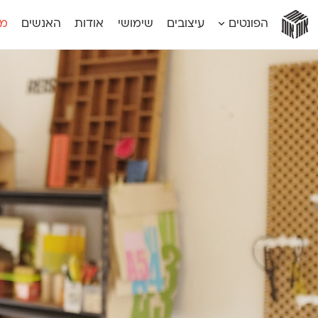
אות
אות
אות
אות
אות
הפונטים
עיצובים
שימושי
אודות
האנשים
מג
אות
אוונטה
אמביוולנטי קומפרסט
מוגרבי דיספל
אטלס
אמביוולנטי רחב
מוגרבי טקס
אינדקס
אנומליה
מכמורת
אינדקס מונו
אסימון דו־לשוני
מכמורת מעו
אלמוני
אפק
מקומי
אלמוני צר
בר־לב
נוילנד
אמביוולנטי נורמל
גלוריה
סטנגה
אמביוולנטי צר
לוי
סינופסיס