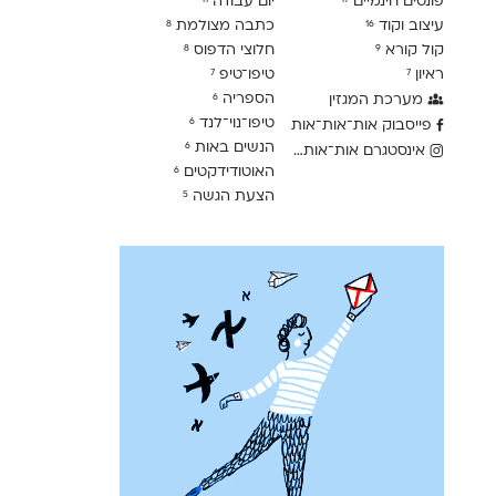
פונטים חינמיים
יום עבודה
11
17
עיצוב וקוד
כתבה מצולמת
8
16
קול קורא
חלוצי הדפוס
8
9
ראיון
טיפו־טיפ
7
7
הספריה
מערכת המגזין
6
טיפו־נוי־לנד
6
פייסבוק אות־אות־אות
הנשים באות
6
אינסטגרם אות־אות־אות
האוטודידקטים
6
הצעת הגשה
5