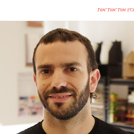
זין אות־אות־אות
חדש
חדש
יי
פלוני
קארמה
חדש
ט
פלוני יד
קדם סנס
פלוני מעוגל
קדם סריף
פונ
גל
פלוני צר
קרוואן
בואו 
מטרי
פעמון
שלוק
הפ
פריימריז
תעמולה
פרנק־רי
פרנק־רי צר