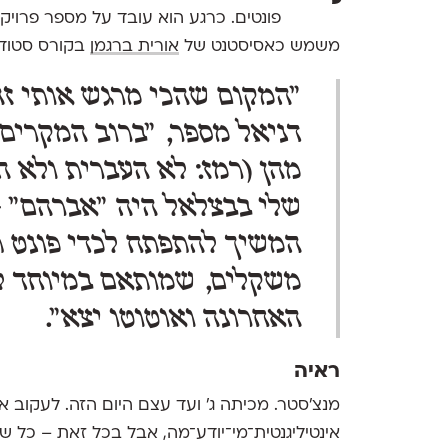
פונטים. כרגע הוא עובד על מספר פרויק
משמש כאסיסטנט של
אורית ברגמן
בקורס סטודי
"המקום שהכי מרגש אותי זה 
דניאל מספר, "ברוב המקרים
מהן (רמז: לא העברית ולא ה
שלי בבצלאל היה "אברהם" - 
המשיך להתפתח לכדי פונט תל
משקלים, שמותאם במיוחד לש
האחרונה ואוטוטו יצא".
ראיה
מנצ'סטר. מכיתה ג' ועד עצם היום הזה. לעקוב 
אינטיליגנטית־מי־יודע־מה, אבל בכל זאת – כל שנ