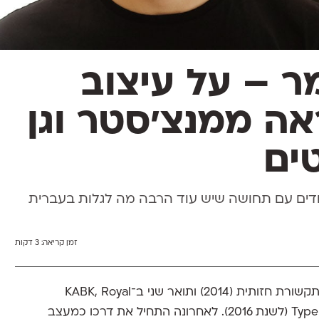
ר – על עיצוב
אה ממנצ'סטר וגן
ים
דים עם תחושה שיש עוד הרבה מה לגלות בעברית
זמן קריאה:
3 דקות
ניאל גרומר, בעל תואר ראשון מבצלאל, תקשורת חזותית (2014) ותואר שני ב־KABK, Royal
Academy of Art בתוכנית Type and Media (לשנת 2016). לאחרונה התחיל את דרכו כמעצב