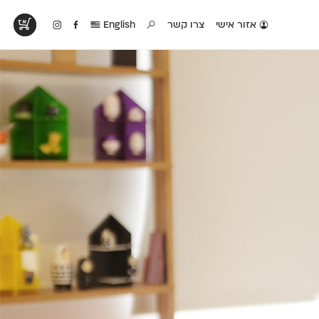
אזור אישי
צרו קשר
English
טים בפעולה
קטלוג להדפסה
טבלת השוואה
לראות עיצובים
לאלו שאוהבים לבחון
טבלה עם כל המאפיינים
פים שנעשו עם
פונטים על־גבי דף A4
של הפונטים שלנו זה
ונטים שלנו
לבן מולבן
לצד זה