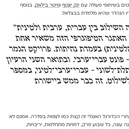
טים בשיתופי פעולה עם
ינק יונטף
ו
פיטר בילאק
. בנוסף
ו הנהדר שהיא מלמדת בבצלאל.
השילוב בין עברית, ערבית ולטינית"
 האתגר הטיפוגרפי הזה משאיר אחת
לטינית) בעמדת נחיתות. פרויקט הגמר
פונט עברי־ערבי. ובתואר השני הרעיון
ת־לשוני - עברי־ערבי־לטיני, במספר
ילוט. זה כבר ממש ביישורת
אחרי הכדורגל האנגלי זה קצת כמו לצפות בסדרה. אמנם לא
ה עונה, כל שבוע פרק, דמויות מתחלפות, יריבויות,