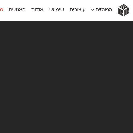
אות
אות
אות
אות
אות
הפונטים
עיצובים
שימושי
אודות
האנשים
מג
אות
אוונטה
אמביוולנטי קומפרסט
מוגרבי דיספל
אטלס
אמביוולנטי רחב
מוגרבי טקס
אינדקס
אנומליה
מכמורת
אינדקס מונו
אסימון דו־לשוני
מכמורת מעו
אלמוני
אפק
מקומי
אלמוני צר
בר־לב
נוילנד
אמביוולנטי נורמל
גלוריה
סטנגה
אמביוולנטי צר
לוי
סינופסיס