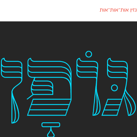
זין אות־אות־אות
חדש
חדש
יי
פלוני
קארמה
חדש
ט
פלוני יד
קדם סנס
פלוני מעוגל
קדם סריף
פונ
גל
פלוני צר
קרוואן
בואו 
מטרי
פעמון
שלוק
הפ
פריימריז
תעמולה
פרנק־רי
פרנק־רי צר