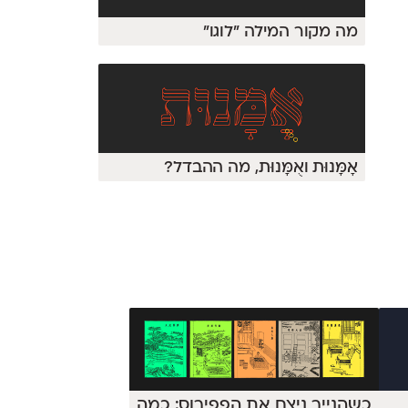
מה מקור המילה ״לוגו״
אָמָּנוּת ואֻמָּנוּת, מה ההבדל?
כשהנייר ניצח את הפפירוס: כמה