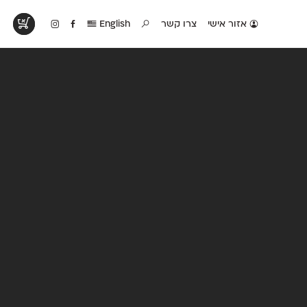
אזור אישי
צרו קשר
English
טים בפעולה
קטלוג להדפסה
טבלת השוואה
לראות עיצובים
לאלו שאוהבים לבחון
טבלה עם כל המאפיינים
פים שנעשו עם
פונטים על־גבי דף A4
של הפונטים שלנו זה
ונטים שלנו
לבן מולבן
לצד זה