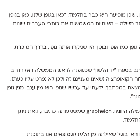
 שכן מופיעה היא כבר בתלמוד: "כאן בגופן שלנו, כאן בגופן
תב משלה – האותיות המשמשות את כותבי העברית שונות
ן כמו אוֹפֶן ובוֹטֶן והיו שניקדו אותה גוֹפָן, בדרך המוכרת
תב בספרו "יד הלשון" שכשפנה לראש הממשלה דאז דוד בן
 הקואופרציה (שאינו מענייננו זה ולכן לא נפרט עליו כעת),
מצאת במכתבך. ידעתי עד עכשיו שגופן הוא מין ענב. מנין גופן
נך".
ומאין הגיע לתלמודנו הגוֹפָן? ככל הנראה מקורו במילה היוונית grapheion שמשמעותה כתיבה, וזאת ניתן
תלמוד.
ודאי בשל שאילתה מן הלעז (שמוצאים אנו בתוכנת