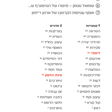
שמואל גוטמן – סיפורו של הטיפוגרף שמאחורי גופני מיקרוסופט, כפי שנחשף בארכיון של נינתו
אוסף עטיפות הקרמבו של ארנון רייזמן
קטגוריות
מדורים
השראה
בוגרים.ות
66
311
היסטוריה
השו״ת
44
141
תהליכי יצירה
עיצוב בחו"ל
23
95
סקירות
האוסף שלי
21
82
לימודִי
גיבאווייז
20
51
אירועים
דור המייסדים
16
50
עדכונים
טיפולינקס
15
49
המלצות
צמד חמד
14
47
מדריכים/ות
פינת הלשון
13
32
דעות
טיפו־גרם
12
32
לגזור ולשמור
צ׳יטוט
12
18
פונטים חינמיים
יום עבודה
11
17
עיצוב וקוד
כתבה מצולמת
8
16
קול קורא
חלוצי הדפוס
8
9
ראיון
טיפו־טיפ
7
7