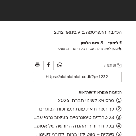
הכתבה התפרסמה ב־9 ב
ינואר 2012
לימודִי
פינת הלשון
גופן
,
לשון
,
מילה
,
עברית
,
עדי אהרוני
,
פונט
שתפו:
הכתבות הנקראות־אות־אות
פרס אאא לשינוי חברתי 2026
כך תשרדו את עונת תערוכות הבוגרים
23 טרנדים טיפוגרפיים בעיצוב גרפי עברי, ועוד אחד לשנה הבאה
בכל דור ודור: ההגדה החדשה של אסופה, מהדורת 2026
סיגלית – פונט ידני ברוח ולדורף לשימוש חופשי