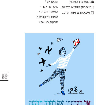
הספריה
מערכת המגזין
6
טיפו־נוי־לנד
6
פייסבוק אות־אות־אות
הנשים באות
6
אינסטגרם אות־אות־אות
האוטודידקטים
6
הצעת הגשה
5
⚥︎
אל תפספסו אף כתבה חדשה