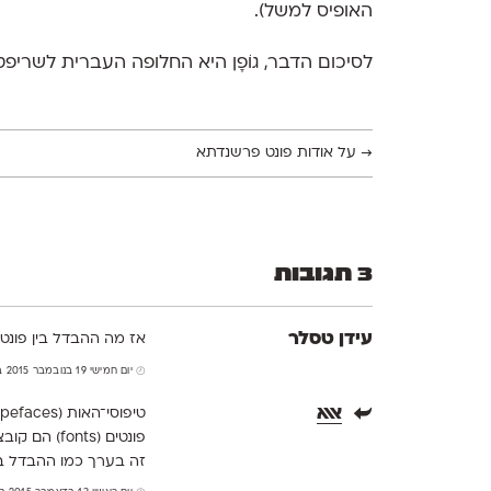
האופיס למשל).
לסיכום הדבר, גוֹפָן היא החלופה העברית לשריפט 
→
על אודות פונט פרשנדתא
3 תגובות
עידן טסלר
אז מה ההבדל בין פונט/גופן ל e
יום חמישי 19 בנובמבר 2015 בשעה 15:32
אאא
טיפוסי־האות (typefaces) הם צורות העיצוב.
פונטים (fonts) הם קובצי תוכנה שפותחו מטיפוסי האות. אלה הקבצים שאתה מתקין על המחשב.
זה בערך כמו ההבדל בין 