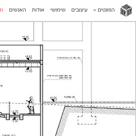
אות
אות
אות
אות
אות
הפונטים
עיצובים
שימושי
אודות
האנשים
מג
אות
אוונטה
אמביוולנטי קומפרסט
מוגרבי דיספל
אטלס
אמביוולנטי רחב
מוגרבי טקס
אינדקס
אנומליה
מכמורת
אינדקס מונו
אסימון דו־לשוני
מכמורת מעו
אלמוני
אפק
מקומי
אלמוני צר
בר־לב
נוילנד
אמביוולנטי נורמל
גלוריה
סטנגה
אמביוולנטי צר
לוי
סינופסיס