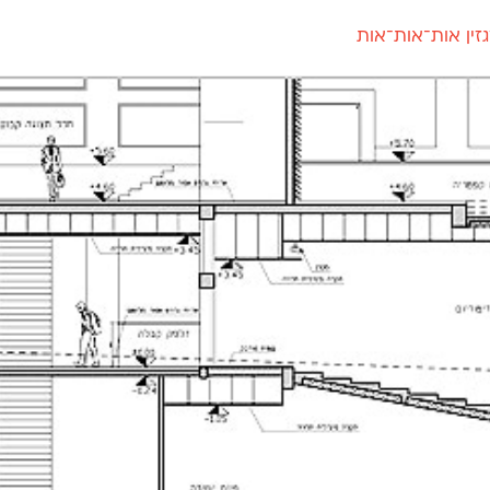
זין אות־אות־אות
חדש
חדש
יי
פלוני
קארמה
חדש
ט
פלוני יד
קדם סנס
פלוני מעוגל
קדם סריף
פונ
גל
פלוני צר
קרוואן
בואו 
מטרי
פעמון
שלוק
הפ
פריימריז
תעמולה
פרנק־רי
פרנק־רי צר