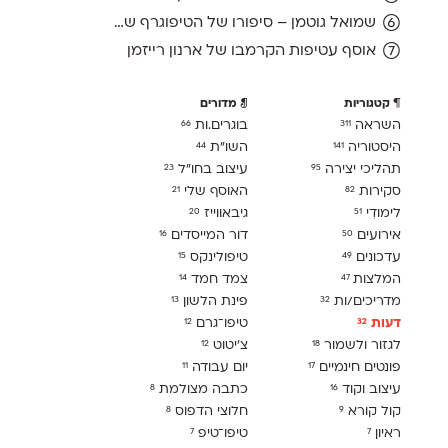
שמואל גוטמן – סיפורו של הטיפוגרף שמאחורי גופני מיקרוסופט, כפי שנחשף בארכיון של נינתו
אוסף עטיפות הקרמבו של ארנון רייזמן
קטגוריות
מדורים
השראה
בוגרים.ות
66
311
היסטוריה
השו״ת
44
141
תהליכי יצירה
עיצוב בחו"ל
23
95
סקירות
האוסף שלי
21
82
לימודִי
גיבאווייז
20
51
אירועים
דור המייסדים
16
50
עדכונים
טיפולינקס
15
49
המלצות
צמד חמד
14
47
מדריכים/ות
פינת הלשון
13
32
דעות
טיפו־גרם
12
32
לגזור ולשמור
צ׳יטוט
12
18
פונטים חינמיים
יום עבודה
11
17
עיצוב וקוד
כתבה מצולמת
8
16
קול קורא
חלוצי הדפוס
8
9
ראיון
טיפו־טיפ
7
7