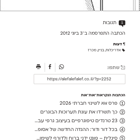
1
תגובות
הכתבה התפרסמה ב־3 ב
יוני 2012
דעות
אדריכלות
,
בניין
,
מכרז
שתפו:
הכתבות הנקראות־אות־אות
פרס אאא לשינוי חברתי 2026
כך תשרדו את עונת תערוכות הבוגרים
23 טרנדים טיפוגרפיים בעיצוב גרפי עברי, ועוד אחד לשנה הבאה
בכל דור ודור: ההגדה החדשה של אסופה, מהדורת 2026
סיגלית – פונט ידני ברוח ולדורף לשימוש חופשי