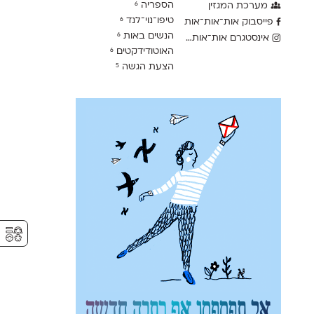
הספריה
מערכת המגזין
6
טיפו־נוי־לנד
6
פייסבוק אות־אות־אות
הנשים באות
6
אינסטגרם אות־אות־אות
האוטודידקטים
6
הצעת הגשה
5
⚥︎
אל תפספסו אף כתבה חדשה