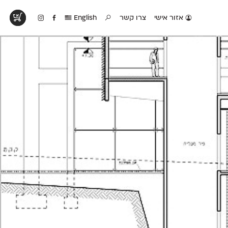
אזור אישי
צרו קשר
English
טים בפעולה
קטלוג להדפסה
טבלת השוואה
לראות עיצובים
לאלו שאוהבים לבחון
טבלה עם כל המאפיינים
פים שנעשו עם
פונטים על־גבי דף A4
של הפונטים שלנו זה
ונטים שלנו
לבן מולבן
לצד זה