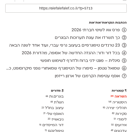
הכתבות הנקראות־אות־אות
פרס אאא לשינוי חברתי 2026
כך תשרדו את עונת תערוכות הבוגרים
23 טרנדים טיפוגרפיים בעיצוב גרפי עברי, ועוד אחד לשנה הבאה
בכל דור ודור: ההגדה החדשה של אסופה, מהדורת 2026
סיגלית – פונט ידני ברוח ולדורף לשימוש חופשי
שמואל גוטמן – סיפורו של הטיפוגרף שמאחורי גופני מיקרוסופט, כפי שנחשף בארכיון של נינתו
אוסף עטיפות הקרמבו של ארנון רייזמן
קטגוריות
מדורים
השראה
בוגרים.ות
66
311
היסטוריה
השו״ת
44
141
תהליכי יצירה
עיצוב בחו"ל
23
95
סקירות
האוסף שלי
21
82
לימודִי
גיבאווייז
20
51
אירועים
דור המייסדים
16
50
עדכונים
טיפולינקס
15
49