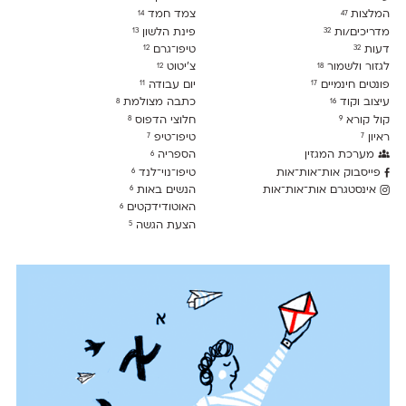
המלצות
צמד חמד
14
47
מדריכים/ות
פינת הלשון
13
32
דעות
טיפו־גרם
12
32
לגזור ולשמור
צ׳יטוט
12
18
פונטים חינמיים
יום עבודה
11
17
עיצוב וקוד
כתבה מצולמת
8
16
קול קורא
חלוצי הדפוס
8
9
ראיון
טיפו־טיפ
7
7
מערכת המגזין
הספריה
6
פייסבוק אות־אות־אות
טיפו־נוי־לנד
6
אינסטגרם אות־אות־אות
הנשים באות
6
האוטודידקטים
6
הצעת הגשה
5