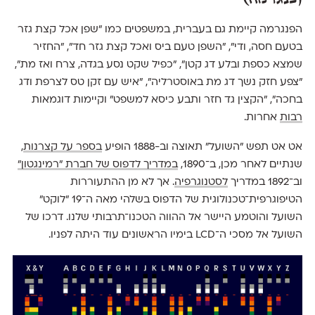
הפנגרמה קיימת גם בעברית, במשפטים כמו ״שפן אכל קצת גזר
בטעם חסה, ודי״, ״השפן טעם ביס ואכל קצת גזר חד״, ״החזיר
שמצא כספת ובלע דג קטן״, ״כפיל שקט נסע בגדה, צרח ואז מת״,
״צפע חזק נשך דג מת באוסטרליה״, ״איש עם זקן טס לצרפת ודג
בחכה״, ״הקצין גד חזר ותבע כיסא למשפט״ וקיימות דוגמאות
רבות
אחרות.
אט אט תפש ״השועל״ תאוצה וב-1888 הופיע
בספר על קצרנות
,
שנתיים לאחר מכן, ב־1890,
במדריך לדפוס של חברת "רמינגטון"
וב־1892 במדריך
לסטנוגרפיה
. אך לא מן ההתעוררות
הטיפוגרפית־טכנולוגית של הדפוס בשלהי מאה ה־19 ״לוקט״
השועל והוטמע היישר אל ההווה הטכנו־תרבותי שלנו. דרכו של
השועל אל מסכי ה־LCD בימיו הראשונים עוד היתה לפניו.