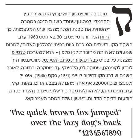
ק
ו מוסקבה-וושינגטון הוא ערוץ התקשורת בין
הקרמלין לפנטגון שנוסד בשנות ה־60 במטרה
״להפחית את סכנת המלחמה בין שתי המעצמות״, כך
דיווח
הניו־יורק טיימס ב־30 באוגוסט 1963, ערב
השקת הקו, תשתית המוכרת כיום בכינוי ״הטלפון האדום״, למרות
שמעולם לא היתה מחוברת לקו טלפון - אלא למערכת
טלטייפ
מוצפנת על בסיס
כבל תקשורת טרנס-אטלנטי
, מוושינגטון דרך
לונדון לקופנהגן, שטוקהולם, הלסינקי עד מוסקבה ובחזרה. לאורך
השנים שודרג הקו לחיבור לווייני (1971), פקס (1985), אימייל
(2007) וצ'ט (2008). אף אחד מהם לא בצבע אדום. באותו קיץ,
ערב חניכת הקו, לא הוחלפו מסרים דיפלומטיים בין הצדדים, רק
הודעות בדיקה הדדיות. ראשון נשלח המסר האמריקאי:
״The quick brown fox jumped
over the lazy dog's back
1234567890״