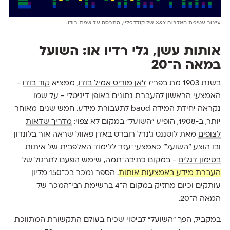
עיצוב עטיפת האלבום X&Y של קולדפליי, התבסס על שפת בודו.
אותות עשן, גלי רדיו או: השועל
במאה ה־20
בשנת 1903 מת בפריז
ז'אן מוריס אמיל בודו
, ממציא
קוד בודו
-
האמצעי הראשון להעברת נתונים באופן דיגיטלי - על שמו
נקראה יחידת המידה baud לתעבורת מידע. חמש שנים מאוחר
יותר, ב-1908, הופיע ״השועל״ במקום לא צפוי:
מדריך שדאות
לצופים
מאת לוטננט ג׳נרל רוברט באדן פאוול שראה אור בלונדון
ובו הוצע ״השועל״ כאמצעי־עזר ללימוד האלפבית של איתות
בסימון דגלים
- במקום כתיבה־תמה, שימש הפעם לתרגול של
העברת מידע באמצעות אותות
. הספר נמכר בכ־150 מליון
עותקים וכיום מחזיק במקום ה־4 ברשימת רבי־המכר של
המאה ה־20.
במקביל, הפך ״השועל״ לביטוי שכיח בעולם התקשורת המתווכת