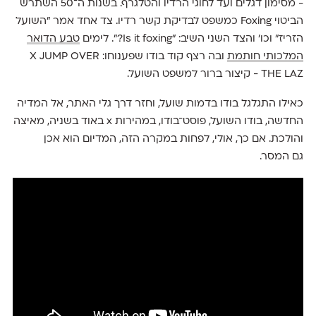
- מסימון דגלים ועד לחוגי הרדיו והטלגרף. בשנות ה־50 השתרש
הביטוי Foxing כמשפט לבדיקת קשר רדיו. צד אחד אמר ״השועל
הזריז״ וכו׳ והצד השני השיב: ״Is it foxing?״. לימים
טבע הדואר
המלכותי חותמת
ובה רצף קוד בודו שפענוחו: X JUMP OVER
THE LAZ - קיצור ברור למשפט השועל.
כאילו התגלגל בודו בדמות שועל, וחזר דרך גלי האתר, אל המדיה
החדשה, בודו השועל, פוסט־בודו, במהירות x באוד בשניה, מאיצה
והולכת. אם כך, אולי, לפחות במקרה הזה, המדיום הוא אכן
גם המסר.