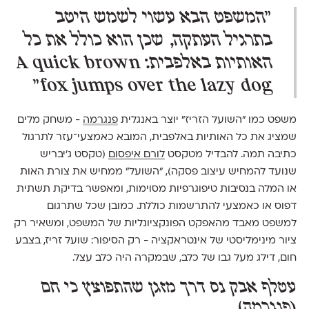
״המשפט הבא עשוי לשמש היטב
בתרגיל העתקה, שכן הוא כולל את כל
האותיות באלפבית: A quick brown
fox jumps over the lazy dog״
משפט כמו ״השועל הזריז״ יוצר באנגלית
פנגרמה
- משחק מלים
שמציג את כל האותיות באלפבית, המובא כאמצעי־עזר לתרגול
כתיבה תמה. להבדיל מטקסט
לורם איפסום
(טקסט ג׳יבריש
שנועד להמחיש עיצוב פסקה), ״השועל״ ממחיש את צורת האות
או המלה בנסיבות טיפוגרפיות מסוימות, ומאפשר בדיקת תשתית
דפוס או כאמצעי להתרשמות כוללת. כמובן שכל שתרגום
למשפט מאבד מהאפקט הפונקציונליות של המשפט, ומשאיר רק
ציור מינימליסטי של אינטראקציה - רק הסיפור: שועל זריז, בצבע
חום, דילג מעל גבו של כלב, שבמקרה היה כלב עצל.
עטלף אבק נס דרך מזגן שהתפוצץ כי חם
(פנגרמה)