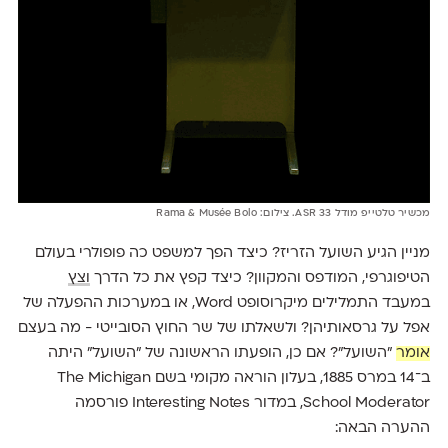
מכשיר טלטייפ מודל 33 ASR. צילום: Rama & Musée Bolo
מניין הגיע השועל הזריז? כיצד הפך למשפט כה פופולרי בעולם
הטיפוגרפי, המודפס והמקוון? כיצד קפץ את כל הדרך
וצץ
במעבד התמלילים מיקרוסופט Word, או במערכות ההפעלה של
אפל על גרסאותיהן? ולשאלתו של שר החוץ הסובייטי - מה בעצם
אומר
״השועל״? אם כן, הופעתו הראשונה של ״השועל״ היתה
ב־14 במרס 1885, בעלון הוראה מקומי בשם The Michigan
School Moderator, במדור Interesting Notes פורסמה
ההערה הבאה: