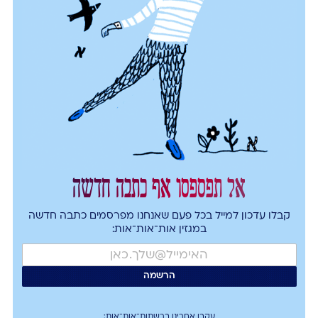
אל תפספסו אף כתבה חדשה
קבלו עדכון למייל בכל פעם שאנחנו מפרסמים כתבה חדשה
במגזין אות־אות־אות:
עקבו אחרינו ברשתות־אות־אות: