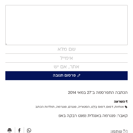
פרסום תגובה
הכתבה התפרסמה ב־27 ב
מאי 2014
השראה
אותיות
,
דפוס
,
דפוס בֶּלֶט
,
הסטוריה
,
פנגרם
,
פנגרמה
,
תולדות הכתב
קאבר: פנגרמה באנגלית (פונט רבקה באו)
שתפו: