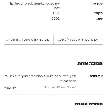
Sphinx of black quartz, judge my
vow
OSX
2002
→
ריימונד לפני ריימן: על הלוגו של Lucky Strike
מאותיות קודש עתיקות לגרפיקה מודרנית וחילונית
תגובה אחת
יוני שדה
תיקון, התרגום זה: "השועל החום הזריז קופץ מעל גבו של
הכלב העצל"
שבת 25 בינואר 2025 בשעה 21:11
הגב/י
הוספת תגובה