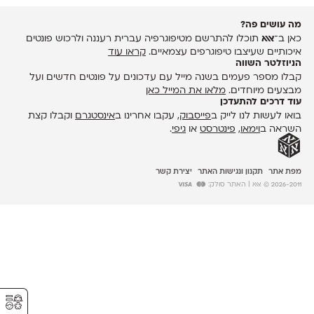
מה עושים פה?
כאן ב־
אאא
תוכלו להתרשם מטיפוגרפיה עברית רעננה ולרכוש פונטים
איכותיים שעיצבו טיפוגרפים עצמאיים.
קראו עוד
הניוזלטר השווה
קבלו מספר פעמים בשנה מייל עם עדכונים על פונטים חדשים ועל
מבצעים מיוחדים.
מלאו את המייל כאן
עוד דרכים להתעדכן
בואו לעשות לנו לייק ב
פייסבוק
, עקבו אחרינו ב
אינסטגרם
וקבלו קצת
השראה ב
וימאו
,
פינטרסט
או
גיפי
.
מפת אתר
תקנון ונגישות האתר
יצירת קשר
2026-2011 © אאא
| האתר סולק:
⚥︎