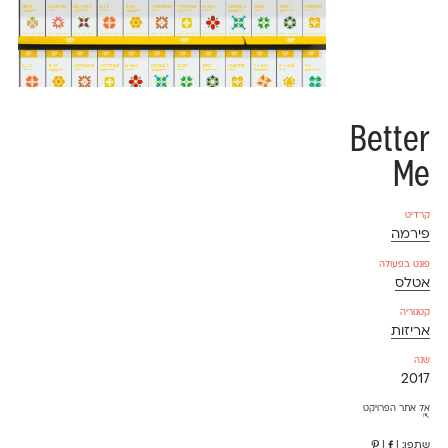
Better
Me
קרדיט
פירמה
פונט בפעולה
אטלס
קטגוריה
אריזות
שנה
2017
אל אתר הפרויקט
⇱
שתפו:
|
|