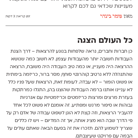
מעניינות שכדאי גם לכם לקרוא
מאת
עומר בינדר
זמן קריאה:
3 דקות
כל העולם הצגה
כן חברות וחברים, נראה שלפחות בנוגע להרצאות – דרך הצגת
העבודות חשובה יותר מהעבודות עצמן. לא חשוב כמה שנושא
ההרצאה היה מעניין, או כמה טיב העבודה היה משובח, הרצאה
שהתנהלה ללא נרטיב קוהרנטי סוחף, מסר ברור, כריזמה בימתית
או פשוט הומור – לא עבדה. לעומת זאת, הרצאות שעל פניו כלל
לא עניינו אותנו ברמה העבודות שהוצגו בהן, התגלו כמרתקות
בעזרת מרצים ומרצות כריזמטים וכריזמטיות עם אנרגיות
גבוהות או סיפור מרגש ומפתיע. זה אומנם לא פשוט לכל אחד
להעביר הרצאות, וזה קצת לא הוגן לשפוט עבודה של אדם רק על
פי הדרך שבה הוא מציג אותה, אך זה המדיום – ויש לו כללים
שצריך לשמוע להם. תזכרו את זה בפעם הבאה שאתם עולים על
הבמה עם פרויקט שעיצבתם.