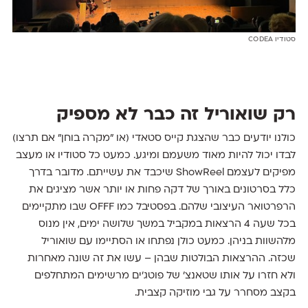
סטודיו CODEA
רק שואוריל זה כבר לא מספיק
כולנו יודעים כבר שהצגת קייס סטאדי (או "מקרה בוחן" אם תרצו)
לבדו יכול להיות מאוד משעמם ומיגע. כמעט כל סטודיו או מעצב
מפיקים לעצמם ShowReel שיכבד את עשייתם. מדובר בדרך
כלל בסרטונים באורך של דקה פחות או יותר אשר מציגים את
הרפרטואר העיצובי שלהם. בפסטיבל כמו OFFF שבו מתקיימים
בכל שעה 4 הרצאות במקביל במשך שלושה ימים, אין מנוס
מלהשוות בניהן. כמעט כולן נפתחו או הסתיימו עם שואוריל
שכזה. ההרצאות הבולטות שבהן – עשו את זה שונה מאחרות
ולא חזרו על אותו שטאנצ' של פוטג'ים מרשימים המתחלפים
בקצב מסחרר על גבי מוזיקה קצבית.