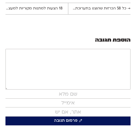
→
כל 58 הכרזות שהוצגו בתערוכת החוצות ״גִ'יבְּרִישׁ״ ביפו־העתיקה
18 הצעות למתנות מקוריות למעצבים גרפיים
הוספת תגובה
פרסום תגובה