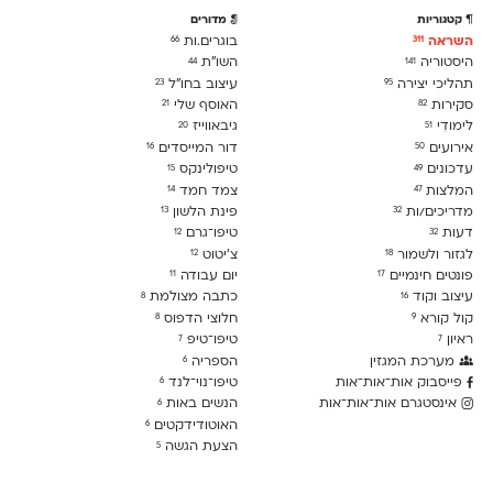
קטגוריות
מדורים
השראה
בוגרים.ות
66
311
היסטוריה
השו״ת
44
141
תהליכי יצירה
עיצוב בחו"ל
23
95
סקירות
האוסף שלי
21
82
לימודִי
גיבאווייז
20
51
אירועים
דור המייסדים
16
50
עדכונים
טיפולינקס
15
49
המלצות
צמד חמד
14
47
מדריכים/ות
פינת הלשון
13
32
דעות
טיפו־גרם
12
32
לגזור ולשמור
צ׳יטוט
12
18
פונטים חינמיים
יום עבודה
11
17
עיצוב וקוד
כתבה מצולמת
8
16
קול קורא
חלוצי הדפוס
8
9
ראיון
טיפו־טיפ
7
7
מערכת המגזין
הספריה
6
פייסבוק אות־אות־אות
טיפו־נוי־לנד
6
אינסטגרם אות־אות־אות
הנשים באות
6
האוטודידקטים
6
הצעת הגשה
5