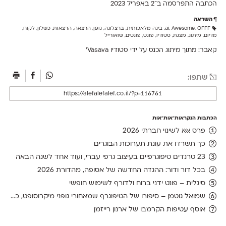
הכתבה התפרסמה ב־2 ב
אפריל 2023
השראה
OFFF
,
Awesome
,
ai
,
בינה מלאכותית
,
ברצלונה
,
גופן
,
הרצאה
,
הרצאות
,
כשלון
,
לקוח
,
מדיום
,
מיתוג
,
מצגת
,
סטודיו
,
פונט
,
פונטים
,
שואורייל
קאבר: מתוך מיתוג הכנס על ידי סטודיו Vasava'
שתפו:
הכתבות הנקראות־אות־אות
פרס אאא לשינוי חברתי 2026
כך תשרדו את עונת תערוכות הבוגרים
23 טרנדים טיפוגרפיים בעיצוב גרפי עברי, ועוד אחד לשנה הבאה
בכל דור ודור: ההגדה החדשה של אסופה, מהדורת 2026
סיגלית – פונט ידני ברוח ולדורף לשימוש חופשי
שמואל גוטמן – סיפורו של הטיפוגרף שמאחורי גופני מיקרוסופט, כפי שנחשף בארכיון של נינתו
אוסף עטיפות הקרמבו של ארנון רייזמן