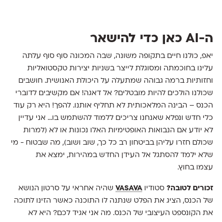
ה-AI כאן כדי להישאר
יאפ, כולנו חיים בתקופה משונה, שבה המכונה סוף סוף עלתה
עלינו בחוכמתה ומסוגלת לייצר בשניות יצירות טקסטואליות
וחזותיות ברמה גבוהה שמתעלה על היכולת האנושית. חושבים
שכולנו הולכים להיות מובטלים? אל דאגה! אם מקשיבים לדוברי
הכנס – הבינה המלאכותית לא תחליף אותנו. להפך! היא רק עוד
כלי חדש ונפלא שאנחנו צריכים ללמוד להשתמש בו... אני עדיין
לא יודע אם הנבואות האופטימיות האלו נכונות או לא (למרות
שכולם חזרו עליהן בביטחון רב כל כך, שוב ושוב), מה שבטוח - מי
שלא ילמד להסתגל אל העידן החדש במהירות, ימצא את
עצמו בחוץ.
זכורים לטובה?
סטודיו
VASAVA
שהיה אחראי על סרטון הנושא
של הכנס, הציג את הפלט שנתנה לו התוכנה כאשר הזינו לתוכה
את הקונספט העיצובי של הכנס. מה אני אגיד לכם? היא לא