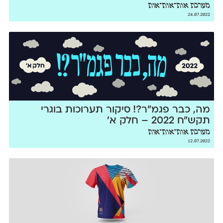
מערכת אות־אות־אות
24.07.2022
מה, כבר פגמ״ר?! סיקור תערוכות בוגרי
תקש״ח 2022 – חלק א׳
מערכת אות־אות־אות
12.07.2022