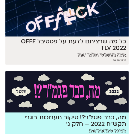
כל מה שרציתם לדעת על פסטיבל OFFF
TLV 2022
נעמה נחושתאי ואלעד יאנה
20.09.2022
מה, כבר פגמ״ר?! סיקור תערוכות בוגרי
תקש״ח 2022 – חלק ג׳
מערכת אות־אות־אות