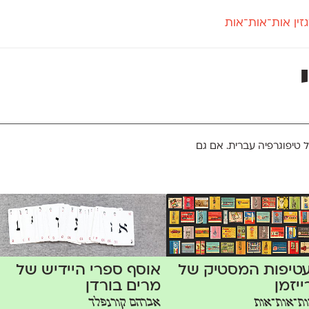
זין אות־אות־אות
חדש
חדש
יי
פלוני
קארמה
חדש
ט
פלוני יד
קדם סנס
פלוני מעוגל
קדם סריף
פונ
גל
פלוני צר
קרוואן
בואו 
מטרי
פעמון
שלוק
הפ
פריימריז
תעמולה
פרנק־רי
 טיפוגרפיה עברית. אם גם
פרנק־רי צר
אוסף ספרי היידיש של
עטיפות המסטיק של
מרים בורדן
ייזמן
ת־אות־אות
אברהם קורנפלד