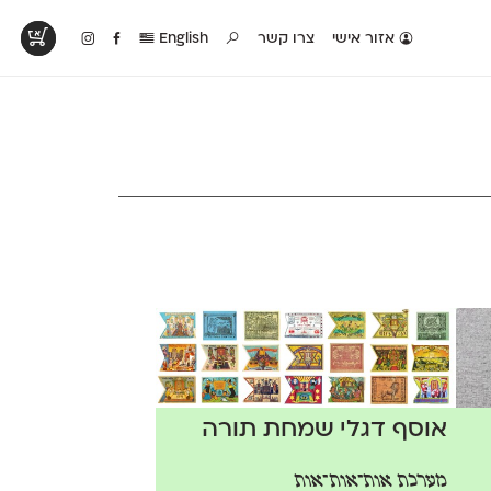
אזור אישי
צרו קשר
English
טים בפעולה
קטלוג להדפסה
טבלת השוואה
לראות עיצובים
לאלו שאוהבים לבחון
טבלה עם כל המאפיינים
פים שנעשו עם
פונטים על־גבי דף A4
של הפונטים שלנו זה
ונטים שלנו
לבן מולבן
לצד זה
אוסף דגלי שמחת תורה
מערכת אות־אות־אות