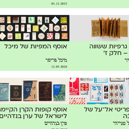
05.12.2023
גרפיות ששווה
אוסף המפיות של מיכל
– חלק ז׳
ר
מיכל פריסר
12.09.2020
אוסף קופות הקרן הקיימ
ריטי אל־על של
לישראל של ערן בנדהיים
ֿה
ל שניידר
ערן בנדהיים