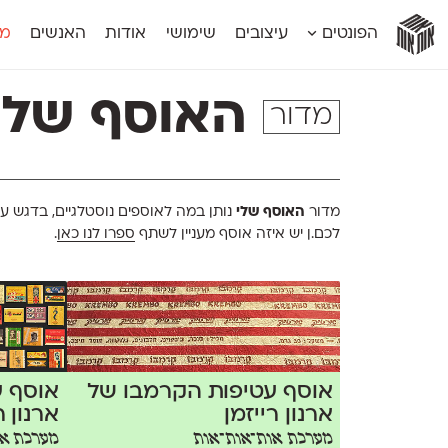
אות
אות
אות
אות
אות
הפונטים
עיצובים
שימושי
אודות
האנשים
מג
אות
אוונטה
אמביוולנטי קומפרסט
מוגרבי דיספל
אטלס
אמביוולנטי רחב
מוגרבי טקס
האוסף שלי
מדור
אינדקס
אנומליה
מכמורת
אינדקס מונו
אסימון דו־לשוני
מכמורת מעו
אלמוני
אפק
מקומי
אלמוני צר
בר־לב
נוילנד
אמביוולנטי נורמל
גלוריה
סטנגה
מדור
האוסף שלי
נותן במה לאוספים נוסטלגיים, בדגש על
אמביוולנטי צר
לוי
סינופסיס
לכם.ן יש איזה אוסף מעניין לשתף
ספרו לנו כאן
.
אוסף עטיפות הקרמבו של
אוסף 
ארנון רייזמן
ארנון ר
מערכת אות־אות־אות
מערכת או