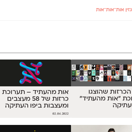
זין אות־אות־אות
חדש
חדש
יי
פלוני
קארמה
חדש
ט
פלוני יד
קדם סנס
פלוני מעוגל
קדם סריף
פונ
גל
פלוני צר
קרוואן
בואו 
מטרי
פעמון
שלוק
הפ
פריימריז
תעמולה
פרנק־רי
פרנק־רי צר
ל 58 הכרזות שהוצגו
אות מהעתיד – תערוכת
כת ״אות מהעתיד״
כרזות של 58 מעצבים
עתיקה
ומעצבות ביפו העתיקה
02.04.2022