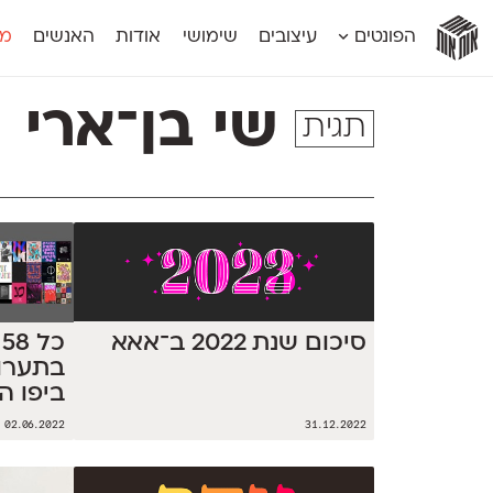
אות
אות
אות
אות
אות
הפונטים
עיצובים
שימושי
אודות
האנשים
מג
אות
אוונטה
אמביוולנטי קומפרסט
מוגרבי דיספל
אטלס
אמביוולנטי רחב
מוגרבי טקס
שי בן־ארי
תגית
אינדקס
אנומליה
מכמורת
אינדקס מונו
אסימון דו־לשוני
מכמורת מעו
אלמוני
אפק
מקומי
אלמוני צר
בר־לב
נוילנד
אמביוולנטי נורמל
גלוריה
סטנגה
אמביוולנטי צר
לוי
סינופסיס
סיכום שנת 2022 ב־אאא
כ
בתערו
ביפו ה
02.06.2022
31.12.2022