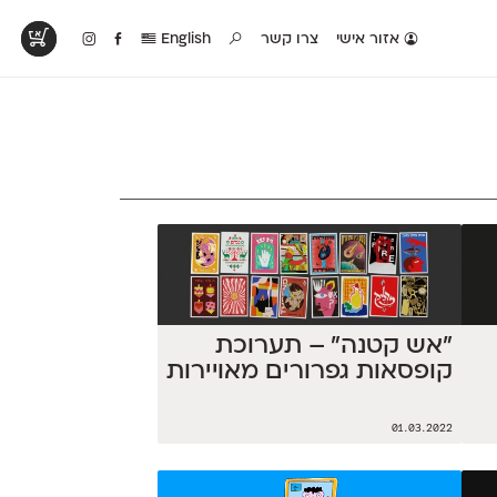
אזור אישי
צרו קשר
English
טים בפעולה
קטלוג להדפסה
טבלת השוואה
לראות עיצובים
לאלו שאוהבים לבחון
טבלה עם כל המאפיינים
פים שנעשו עם
פונטים על־גבי דף A4
של הפונטים שלנו זה
ונטים שלנו
לבן מולבן
לצד זה
״אש קטנה״ – תערוכת
קופסאות גפרורים מאויירות
01.03.2022