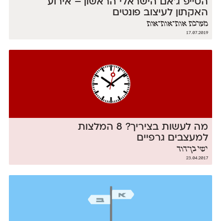
הטייפ־ג'אם הישראלי הראשון – אירוע
האקתון לעיצוב פונטים
מערכת אות־אות־אות
17.07.2019
מה לעשות בציריך? 8 המלצות
למעצבים גרפיים
ישי בן־דוד
23.04.2017