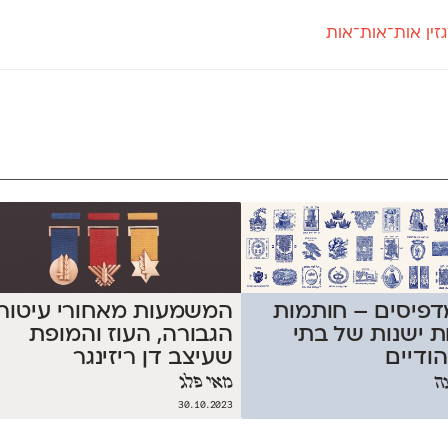
זין אות־אות־אות
חדש
חדש
יי
פלוני
קארמה
חדש
ט
פלוני יד
קדם סנס
פלוני מעוגל
קדם סריף
פונ
גל
פלוני צר
קרוואן
בואו 
מטרי
פעמון
שלוק
הפ
פריימריז
תעמולה
פרנק־רי
פרנק־רי צר
דפיסים – חותמות
המשמעות מאחורי עיטורי
ת ישנות של בתי
הגבורה, העוז והמופת
הודיים
שעיצב דן ריזינגר
ה
מאי פלג
30.10.2023