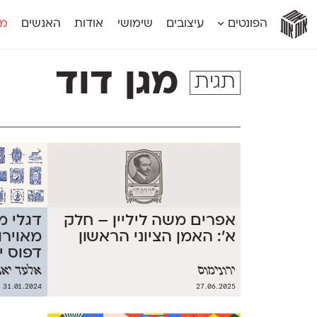
אות
אות
אות
אות
אות
הפונטים
עיצובים
שימושי
אודות
האנשים
מג
אות
אוונטה
אמביוולנטי קומפרסט
מוגרבי דיספל
אטלס
אמביוולנטי רחב
מוגרבי טקס
מגן דוד
תגית
אינדקס
אנומליה
מכמורת
אינדקס מונו
אסימון דו־לשוני
מכמורת מעו
אלמוני
אפק
מקומי
אלמוני צר
בר־לב
נוילנד
אמביוולנטי נורמל
גלוריה
סטנגה
אמביוולנטי צר
לוי
סינופסיס
אפרים משה ליליין – חלק
דגלי מ
א׳: האמן הציוני הראשון
מאוירו
דפוס י
ירונימוס
אלעד יאנ
31.01.2024
27.06.2025