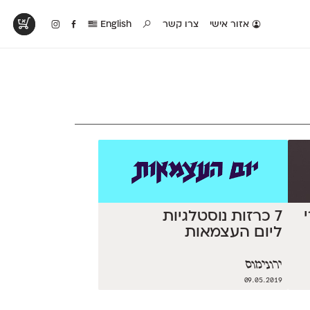
אזור אישי
צרו קשר
English
טים בפעולה
קטלוג להדפסה
טבלת השוואה
לראות עיצובים
לאלו שאוהבים לבחון
טבלה עם כל המאפיינים
פים שנעשו עם
פונטים על־גבי דף A4
של הפונטים שלנו זה
ונטים שלנו
לבן מולבן
לצד זה
7 כרזות נוסטלגיות
ליום העצמאות
ירונימוס
09.05.2019