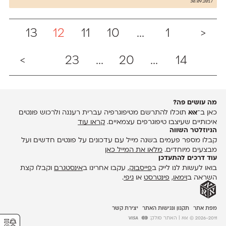
30.09.2017
13
12
11
10
...
1
<
>
23
...
20
...
14
מה עושים פה?
כאן ב־
אאא
תוכלו להתרשם מטיפוגרפיה עברית רעננה ולרכוש פונטים
איכותיים שעיצבו טיפוגרפים עצמאיים.
קראו עוד
הניוזלטר השווה
קבלו מספר פעמים בשנה מייל עם עדכונים על פונטים חדשים ועל
מבצעים מיוחדים.
מלאו את המייל כאן
עוד דרכים להתעדכן
בואו לעשות לנו לייק ב
פייסבוק
, עקבו אחרינו ב
אינסטגרם
וקבלו קצת
השראה ב
וימאו
,
פינטרסט
או
גיפי
.
מפת אתר
תקנון ונגישות האתר
יצירת קשר
⚥︎
2026-2011 © אאא
| האתר סולק: