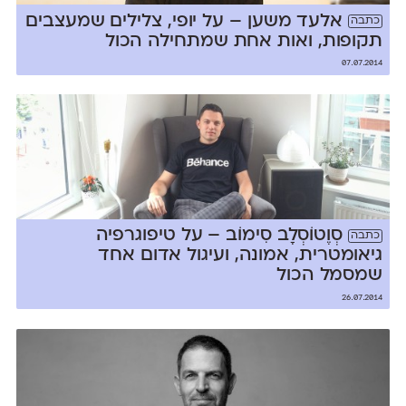
אלעד משען – על יופי, צלילים שמעצבים
כתבה
תקופות, ואות אחת שמתחילה הכול
07.07.2014
סְוֶטוֹסְלָב סִימוֹב – על טיפוגרפיה
כתבה
גיאומטרית, אמונה, ועיגול אדום אחד
שמסמל הכול
26.07.2014