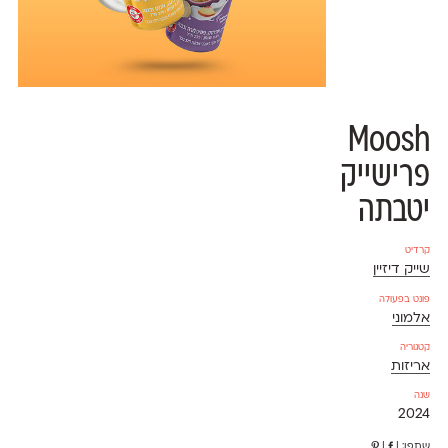
Moosh
פרישייק
יטבתה
קרדיט
שייק דיזיין
פונט בפעולה
אלמוני
קטגוריה
אריזות
שנה
2024
שתפו:
|
|