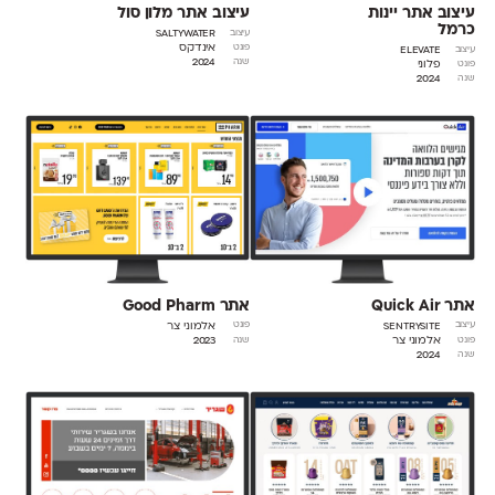
עיצוב אתר יינות
עיצוב אתר מלון סול
כרמל
SaltyWater
עיצוב
אינדקס
פונט
Elevate
עיצוב
2024
שנה
פלוני
פונט
2024
שנה
אתר Quick Air
אתר Good Pharm
Sentrysite
אלמוני צר
עיצוב
פונט
אלמוני צר
2023
פונט
שנה
2024
שנה