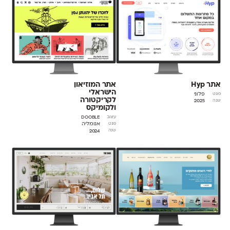
אתר Hyp
אתר המוזיאון
הישראלי
פלוני
פונט
לקריקטורה
2025
שנה
ולקומיקס
Dooble
עיצוב
אנומליה
פונט
2024
שנה