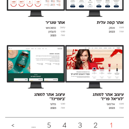
אתר קפה עלית
אתר שגריר
אפק
Wicked
פונט
עיצוב
2023
פעמון
שנה
פונט
2023
שנה
עיצוב אתר למותג
עיצוב אתר למותג
׳לוריאל פריז׳
׳ביומיינד׳
אלמוני
פלוני
פונט
פונט
2023
2023
שנה
שנה
>
...
5
4
3
2
1