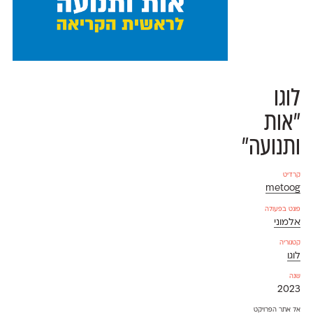
לוגו
״אות
ותנועה״
קרדיט
metoog
פונט בפעולה
אלמוני
קטגוריה
לוגו
שנה
2023
אל אתר הפרויקט