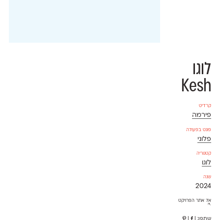
לוגו
Kesh
קרדיט
פירמה
פונט בפעולה
פלוני
קטגוריה
לוגו
שנה
2024
אל אתר הפרויקט
⇱
שתפו:
|
|