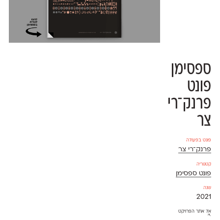
ספסימן
פונט
פרנק־רי
צר
פונט בפעולה
פרנק־רי צר
קטגוריה
פונט ספסימן
שנה
2021
אל אתר הפרויקט
⇱