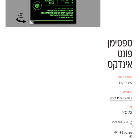
ספסימן
פונט
אינדקס
פונט בפעולה
אינדקס
קטגוריה
פונט ספסימן
שנה
2023
אל אתר הפרויקט
⇱
שתפו:
|
|