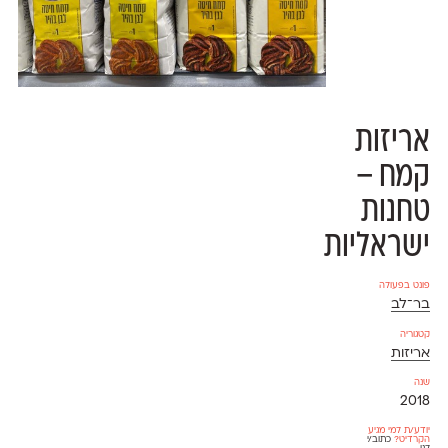
אריזות
קמח –
טחנות
ישראליות
פונט בפעולה
בר־לב
קטגוריה
אריזות
שנה
2018
יודע/ת למי מגיע
הקרדיט?
כתוב/י