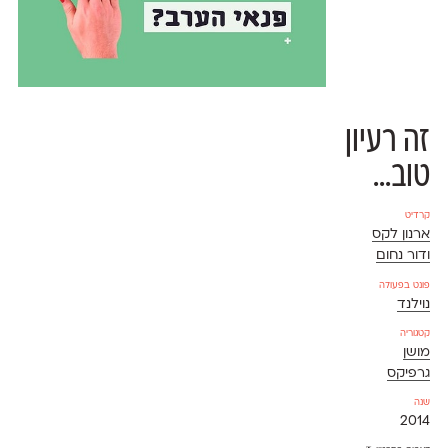
זה רעיון
טוב...
קרדיט
ארנון לקס
ודור נחום
פונט בפעולה
נוילנד
קטגוריה
מושן
גרפיקס
שנה
2014