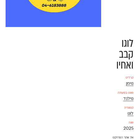
לוגו
קבב
ואחיו
קרדיט
נוימן
פונט בפעולה
נוילנד
קטגוריה
לוגו
שנה
2025
אל אתר הפרויקט