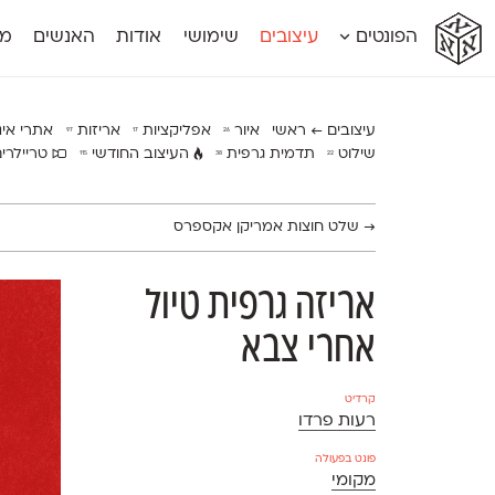
א
א
א
א
א
הפונטים
עיצובים
שימושי
אודות
האנשים
מג
א
אוונטה
אמביוולנטי קומפרסט
מוגרבי דיספל
אטלס
אמביוולנטי רחב
מוגרבי טקס
אינדקס
אנומליה
מכמורת
עיצובים ← ראשי
איור
אפליקציות
אריזות
אתרי אי
97
17
26
אינדקס מונו
אסימון דו־לשוני
מכמורת מעו
שילוט
תדמית גרפית
העיצוב החודשי
טריילרי
115
38
22
אלמוני
אפק
מקומי
אלמוני צר
בר־לב
נוילנד
אמביוולנטי נורמל
גלוריה
סטנגה
→
שלט חוצות אמריקן אקספרס
אמביוולנטי צר
לוי
סינופסיס
אריזה גרפית טיול
אחרי צבא
קרדיט
רעות פרדו
פונט בפעולה
מקומי