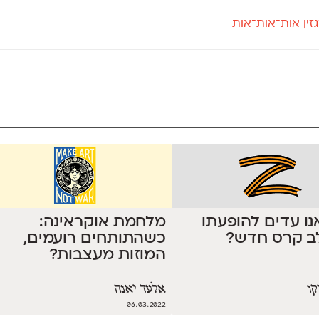
זין אות־אות־אות
חדש
חדש
יי
פלוני
קארמה
חדש
ט
פלוני יד
קדם סנס
פלוני מעוגל
קדם סריף
פונ
גל
פלוני צר
קרוואן
בואו 
מטרי
פעמון
שלוק
הפ
פריימריז
תעמולה
פרנק־רי
פרנק־רי צר
ו עדים להופעתו
מלחמת אוקראינה:
ב קרס חדש?
כשהתותחים רועמים,
המוזות מעצבות?
קו
אלעד יאנה
06.03.2022