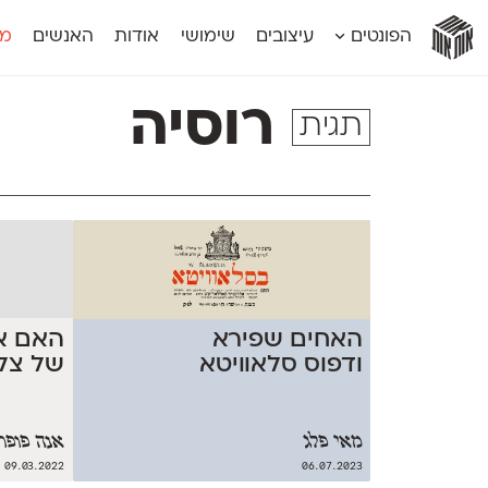
אות
אות
אות
אות
אות
הפונטים
עיצובים
שימושי
אודות
האנשים
מג
אות
אוונטה
אמביוולנטי קומפרסט
מוגרבי דיספל
אטלס
אמביוולנטי רחב
מוגרבי טקס
רוסיה
תגית
אינדקס
אנומליה
מכמורת
אינדקס מונו
אסימון דו־לשוני
מכמורת מעו
אלמוני
אפק
מקומי
אלמוני צר
בר־לב
נוילנד
אמביוולנטי נורמל
גלוריה
סטנגה
אמביוולנטי צר
לוי
סינופסיס
האם אנ
האחים שפירא
של צל
ודפוס סלאוויטא
מאי פלג
אנה פופר
09.03.2022
06.07.2023