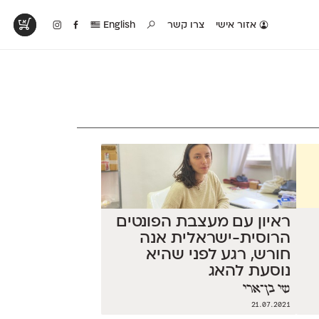
אזור אישי
צרו קשר
English
טים בפעולה
קטלוג להדפסה
טבלת השוואה
לראות עיצובים
לאלו שאוהבים לבחון
טבלה עם כל המאפיינים
פים שנעשו עם
פונטים על־גבי דף A4
של הפונטים שלנו זה
ונטים שלנו
לבן מולבן
לצד זה
ראיון עם מעצבת הפונטים
הרוסית-ישראלית אנה
חורש, רגע לפני שהיא
נוסעת להאג
שי בן־ארי
21.07.2021