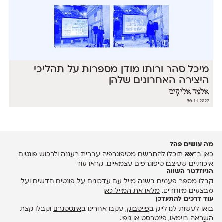
מיכל סהר ורותו מודן מספרות על תהליכי
היצירה האחרונים שלהן
אלעד אליקים
30.11.2022
מה עושים פה?
כאן ב־
אאא
תוכלו להתרשם מטיפוגרפיה עברית רעננה ולרכוש פונטים
איכותיים שעיצבו טיפוגרפים עצמאיים.
קראו עוד
הניוזלטר השווה
קבלו מספר פעמים בשנה מייל עם עדכונים על פונטים חדשים ועל
מבצעים מיוחדים.
מלאו את המייל כאן
עוד דרכים להתעדכן
בואו לעשות לנו לייק ב
פייסבוק
, עקבו אחרינו ב
אינסטגרם
וקבלו קצת
השראה ב
וימאו
,
פינטרסט
או
גיפי
.