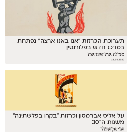
תערוכת הכרזות "אנו באנו ארצה" נפתחת
במרכז חדש בפלורנטין
מערכת אות־אות־אות
18.05.2022
על אליס אברמסון וכרזות ״בקרו בפלשתינה״
משנות ה־30
סתו אקסנפלד