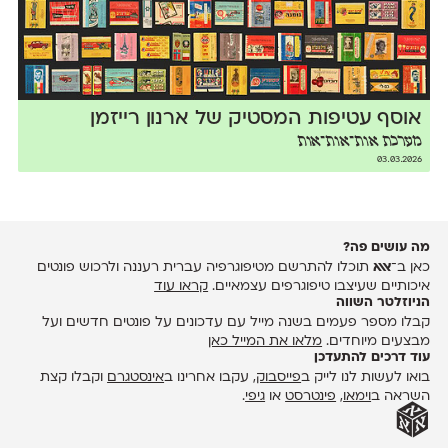
אוסף עטיפות המסטיק של ארנון רייזמן
מערכת אות־אות־אות
03.03.2026
מה עושים פה?
כאן ב־
אאא
תוכלו להתרשם מטיפוגרפיה עברית רעננה ולרכוש פונטים
איכותיים שעיצבו טיפוגרפים עצמאיים.
קראו עוד
הניוזלטר השווה
קבלו מספר פעמים בשנה מייל עם עדכונים על פונטים חדשים ועל
מבצעים מיוחדים.
מלאו את המייל כאן
עוד דרכים להתעדכן
בואו לעשות לנו לייק ב
פייסבוק
, עקבו אחרינו ב
אינסטגרם
וקבלו קצת
השראה ב
וימאו
,
פינטרסט
או
גיפי
.