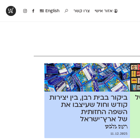
אזור אישי
צרו קשר
English
טים בפעולה
קטלוג להדפסה
טבלת השוואה
לראות עיצובים
לאלו שאוהבים לבחון
טבלה עם כל המאפיינים
פים שנעשו עם
פונטים על־גבי דף A4
של הפונטים שלנו זה
ונטים שלנו
לבן מולבן
לצד זה
ל
ביקור בבית רבן, בין יצירות
קודש וחול שעיצבו את
השפה החזותית
של ארץ־ישראל
רינת גלבוע
11.12.2025