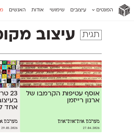
אות
אות
אות
אות
אות
הפונטים
עיצובים
שימושי
אודות
האנשים
מג
אות
אוונטה
אמביוולנטי קומפרסט
מוגרבי דיספל
אטלס
אמביוולנטי רחב
מוגרבי טקס
עיצוב מקומ
תגית
אינדקס
אנומליה
מכמורת
אינדקס מונו
אסימון דו־לשוני
מכמורת מעו
אלמוני
אפק
מקומי
אלמוני צר
בר־לב
נוילנד
אמביוולנטי נורמל
גלוריה
סטנגה
אמביוולנטי צר
לוי
סינופסיס
אוסף עטיפות הקרמבו של
23 ט
ארנון רייזמן
בעיצוב
אחד ל
מערכת אות־אות־אות
מערכת או
29.03.2026
27.04.2026