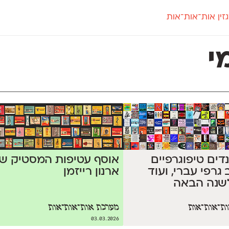
זין אות־אות־אות
חדש
חדש
יי
פלוני
קארמה
חדש
ט
פלוני יד
קדם סנס
י
פלוני מעוגל
קדם סריף
פונ
גל
פלוני צר
קרוואן
בואו 
מטרי
פעמון
שלוק
הפ
פריימריז
תעמולה
פרנק־רי
פרנק־רי צר
רנדים טיפוגרפיים
אוסף עטיפות המסטיק ש
 גרפי עברי, ועוד
ארנון רייזמן
שנה הבאה
ת־אות־אות
מערכת אות־אות־אות
03.03.2026