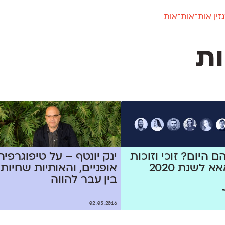
זין אות־אות־אות
חדש
חדש
יי
פלוני
קארמה
חדש
ט
פלוני יד
קדם סנס
ות
פלוני מעוגל
קדם סריף
פונ
גל
פלוני צר
קרוואן
בואו 
מטרי
פעמון
שלוק
הפ
פריימריז
תעמולה
פרנק־רי
פרנק־רי צר
ם היום? זוכי וזוכות
ינק יונטף – על טיפוגרפיה
 לשנת 2020
אופניים, והאותיות שחיות
בין עבר להווה
02.05.2016