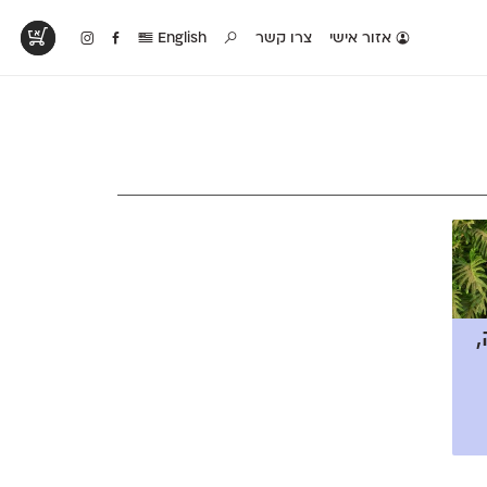
אזור אישי
צרו קשר
English
טים בפעולה
קטלוג להדפסה
טבלת השוואה
לראות עיצובים
לאלו שאוהבים לבחון
טבלה עם כל המאפיינים
פים שנעשו עם
פונטים על־גבי דף A4
של הפונטים שלנו זה
ונטים שלנו
לבן מולבן
לצד זה
,