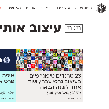
אות
אות
אות
אות
אות
הפונטים
עיצובים
שימושי
אודות
האנשים
מג
אות
אוונטה
אמביוולנטי קומפרסט
מוגרבי דיספל
אטלס
אמביוולנטי רחב
מוגרבי טקס
עיצוב אותי
תגית
אינדקס
אנומליה
מכמורת
אינדקס מונו
אסימון דו־לשוני
מכמורת מעו
אלמוני
אפק
מקומי
אלמוני צר
בר־לב
נוילנד
אמביוולנטי נורמל
גלוריה
סטנגה
אמביוולנטי צר
לוי
סינופסיס
איפה ה
23 טרנדים טיפוגרפיים
פרס אאא
בעיצוב גרפי עברי, ועוד
אחד לשנה הבאה
מערכת אות־אות־אות
מיכל עגור
19.07.2021
29.03.2026