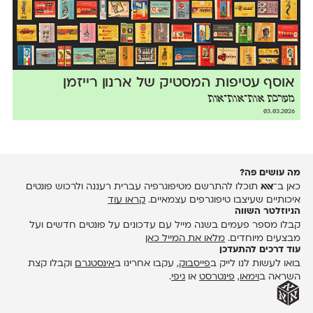
אוסף עטיפות המסטיק של ארנון רייזמן
מערכת אות־אות־אות
03.03.2026
מה עושים פה?
כאן ב־
אאא
תוכלו להתרשם מטיפוגרפיה עברית רעננה ולרכוש פונטים
איכותיים שעיצבו טיפוגרפים עצמאיים.
קראו עוד
הניוזלטר השווה
קבלו מספר פעמים בשנה מייל עם עדכונים על פונטים חדשים ועל
מבצעים מיוחדים.
מלאו את המייל כאן
עוד דרכים להתעדכן
בואו לעשות לנו לייק ב
פייסבוק
, עקבו אחרינו ב
אינסטגרם
וקבלו קצת
השראה ב
וימאו
,
פינטרסט
או
גיפי
.