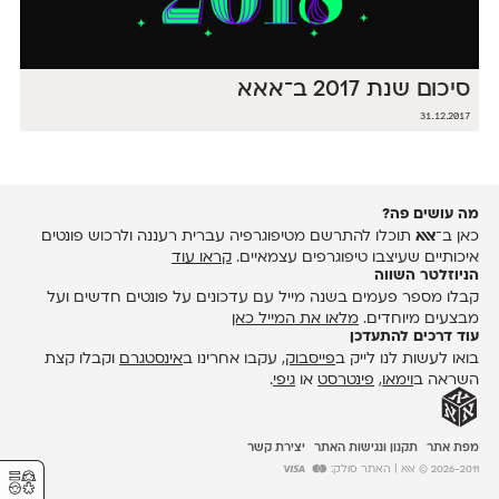
סיכום שנת 2017 ב־אאא
31.12.2017
מה עושים פה?
כאן ב־
אאא
תוכלו להתרשם מטיפוגרפיה עברית רעננה ולרכוש פונטים
איכותיים שעיצבו טיפוגרפים עצמאיים.
קראו עוד
הניוזלטר השווה
קבלו מספר פעמים בשנה מייל עם עדכונים על פונטים חדשים ועל
מבצעים מיוחדים.
מלאו את המייל כאן
עוד דרכים להתעדכן
בואו לעשות לנו לייק ב
פייסבוק
, עקבו אחרינו ב
אינסטגרם
וקבלו קצת
השראה ב
וימאו
,
פינטרסט
או
גיפי
.
מפת אתר
תקנון ונגישות האתר
יצירת קשר
⚥︎
2026-2011 © אאא
| האתר סולק: