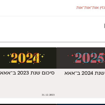
זין אות־אות־אות
חדש
חדש
יי
פלוני
קארמה
חדש
ט
פלוני יד
קדם סנס
פלוני מעוגל
קדם סריף
פונ
גל
פלוני צר
קרוואן
בואו 
מטרי
פעמון
שלוק
הפ
פריימריז
תעמולה
פרנק־רי
פרנק־רי צר
סיכום שנת 2023 ב־אאא
202 ב־אאא
31.12.2023