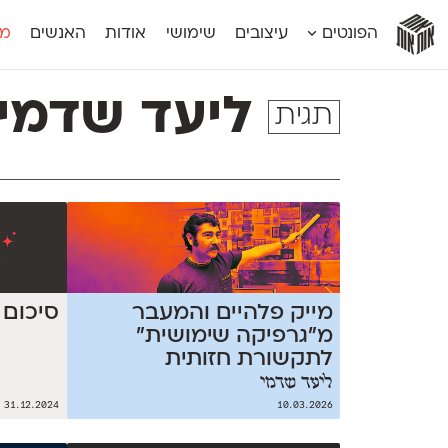
אות
אות
אות
אות
אות
הפונטים
עיצובים
שימושי
אודות
האנשים
מג
אות
אוונטה
אמביוולנטי קומפרסט
מוגרבי דיספל
אטלס
אמביוולנטי רחב
מוגרבי טקס
ליעד שדמי
תגית
אינדקס
אנומליה
מכמורת
אינדקס מונו
אסימון דו־לשוני
מכמורת מעו
אלמוני
אפק
מקומי
אלמוני צר
בר־לב
נוילנד
אמביוולנטי נורמל
גלוריה
סטנגה
אמביוולנטי צר
לוי
סינופסיס
מייק פלהיים והמעבר
סיכום שנת 4
מ״גרפיקה שימושית״
לתקשורת חזותית
ליעד שדמי
31.12.2024
10.03.2026