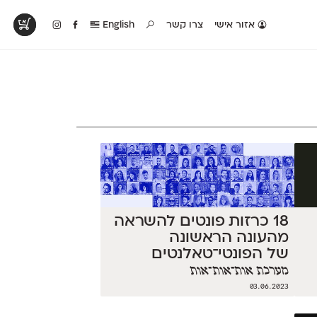
אזור אישי
צרו קשר
English
טים בפעולה
קטלוג להדפסה
טבלת השוואה
לראות עיצובים
לאלו שאוהבים לבחון
טבלה עם כל המאפיינים
פים שנעשו עם
פונטים על־גבי דף A4
של הפונטים שלנו זה
ונטים שלנו
לבן מולבן
לצד זה
18 כרזות פונטים להשראה
מהעונה הראשונה
של הפונטי־טאלנטים
מערכת אות־אות־אות
03.06.2023