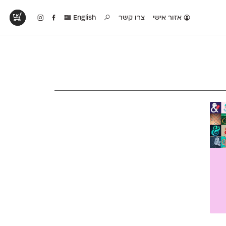
אזור אישי
צרו קשר
English
טים בפעולה
קטלוג להדפסה
טבלת השוואה
לראות עיצובים
לאלו שאוהבים לבחון
טבלה עם כל המאפיינים
פים שנעשו עם
פונטים על־גבי דף A4
של הפונטים שלנו זה
ונטים שלנו
לבן מולבן
לצד זה