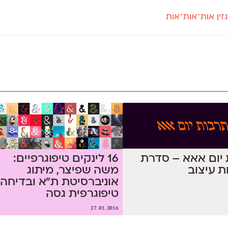
זין אות־אות־אות
חדש
חדש
יי
פלוני
קארמה
חדש
ט
פלוני יד
קדם סנס
פלוני מעוגל
קדם סריף
פונ
גל
פלוני צר
קרוואן
בואו 
מטרי
פעמון
שלוק
הפ
פריימריז
תעמולה
פרנק־רי
פרנק־רי צר
יום אאא – סדרת
16 לינקים טיפוגרפיים:
 עיצוב
משה שפיצר, מיתוג
אוניברסיטת ת״א ובדיחה
טיפוגרפית גסה
27.01.2016