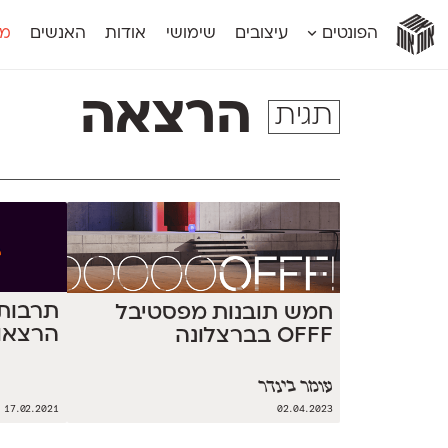
אות
אות
אות
אות
אות
הפונטים
עיצובים
שימושי
אודות
האנשים
מג
אות
אוונטה
אמביוולנטי קומפרסט
מוגרבי דיספל
אטלס
אמביוולנטי רחב
מוגרבי טקס
הרצאה
תגית
אינדקס
אנומליה
מכמורת
אינדקס מונו
אסימון דו־לשוני
מכמורת מעו
אלמוני
אפק
מקומי
אלמוני צר
בר־לב
נוילנד
אמביוולנטי נורמל
גלוריה
סטנגה
אמביוולנטי צר
לוי
סינופסיס
תרבות 
חמש תובנות מפסטיבל
הרצאות
OFFF בברצלונה
עומר בינדר
17.02.2021
02.04.2023