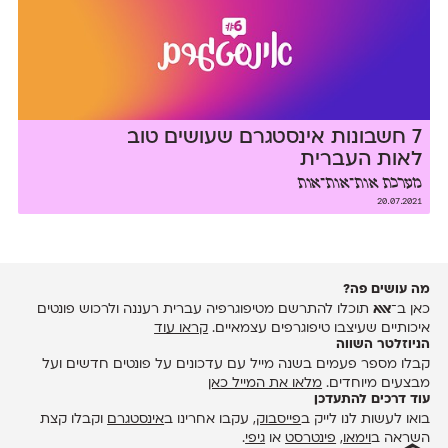
7 חשבונות אינסטגרם שעושים טוב
לאות העברית
מערכת אות־אות־אות
20.07.2021
מה עושים פה?
כאן ב־
אאא
תוכלו להתרשם מטיפוגרפיה עברית רעננה ולרכוש פונטים
איכותיים שעיצבו טיפוגרפים עצמאיים.
קראו עוד
הניוזלטר השווה
קבלו מספר פעמים בשנה מייל עם עדכונים על פונטים חדשים ועל
מבצעים מיוחדים.
מלאו את המייל כאן
עוד דרכים להתעדכן
בואו לעשות לנו לייק ב
פייסבוק
, עקבו אחרינו ב
אינסטגרם
וקבלו קצת
השראה ב
וימאו
,
פינטרסט
או
גיפי
.