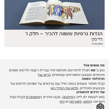
הגדות גרפיות ששווה להכיר – חלק ו׳
דדי כהן
27.03.2022
מה עושים פה?
כאן ב־
אאא
תוכלו להתרשם מטיפוגרפיה עברית רעננה ולרכוש פונטים
איכותיים שעיצבו טיפוגרפים עצמאיים.
קראו עוד
הניוזלטר השווה
קבלו מספר פעמים בשנה מייל עם עדכונים על פונטים חדשים ועל
מבצעים מיוחדים.
מלאו את המייל כאן
עוד דרכים להתעדכן
בואו לעשות לנו לייק ב
פייסבוק
, עקבו אחרינו ב
אינסטגרם
וקבלו קצת
השראה ב
וימאו
,
פינטרסט
או
גיפי
.