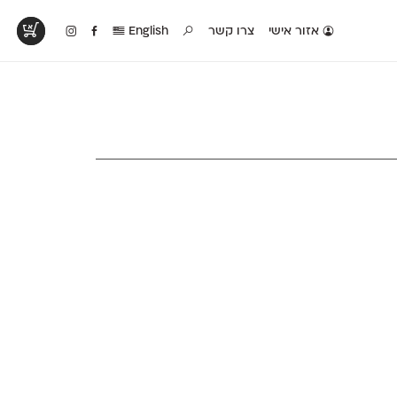
אזור אישי
צרו קשר
English
טים בפעולה
קטלוג להדפסה
טבלת השוואה
לראות עיצובים
לאלו שאוהבים לבחון
טבלה עם כל המאפיינים
פים שנעשו עם
פונטים על־גבי דף A4
של הפונטים שלנו זה
ונטים שלנו
לבן מולבן
לצד זה