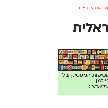
זין אות־אות־אות
חדש
חדש
יי
פלוני
קארמה
חדש
ט
פלוני יד
קדם סנס
אלית
פלוני מעוגל
קדם סריף
פונ
גל
פלוני צר
קרוואן
בואו 
מטרי
פעמון
שלוק
הפ
פריימריז
תעמולה
פרנק־רי
פרנק־רי צר
עטיפות המסטיק של
ייזמן
ת־אות־אות