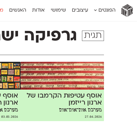
אות
אות
אות
אות
אות
הפונטים
עיצובים
שימושי
אודות
האנשים
מג
אות
אוונטה
אמביוולנטי קומפרסט
מוגרבי דיספל
אטלס
אמביוולנטי רחב
מוגרבי טקס
גרפיקה ישר
תגית
אינדקס
אנומליה
מכמורת
אינדקס מונו
אסימון דו־לשוני
מכמורת מעו
אלמוני
אפק
מקומי
אלמוני צר
בר־לב
נוילנד
אמביוולנטי נורמל
גלוריה
סטנגה
אמביוולנטי צר
לוי
סינופסיס
אוסף עטיפות הקרמבו של
אוסף 
ארנון רייזמן
ארנון ר
מערכת אות־אות־אות
מערכת או
03.03.2026
27.04.2026