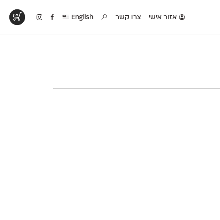
אזור אישי
צרו קשר
English
טים בפעולה
קטלוג להדפסה
טבלת השוואה
לראות עיצובים
לאלו שאוהבים לבחון
טבלה עם כל המאפיינים
פים שנעשו עם
פונטים על־גבי דף A4
של הפונטים שלנו זה
ונטים שלנו
לבן מולבן
לצד זה