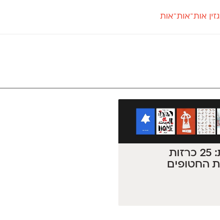
זין אות־אות־אות
חדש
חדש
יי
פלוני
קארמה
חדש
ט
פלוני יד
קדם סנס
פלוני מעוגל
קדם סריף
פונ
גל
פלוני צר
קרוואן
בואו 
מטרי
פעמון
שלוק
הפ
פריימריז
תעמולה
פרנק־רי
פרנק־רי צר
הזוכות: 25 כרזות
 החטופים