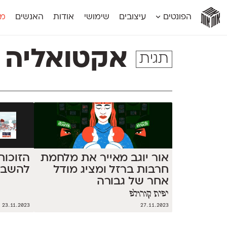
אות
אות
אות
אות
אות
הפונטים
עיצובים
שימושי
אודות
האנשים
מג
אות
אוונטה
אמביוולנטי קומפרסט
מוגרבי דיספל
אטלס
אמביוולנטי רחב
מוגרבי טקס
אקטואליה
תגית
אינדקס
אנומליה
מכמורת
אינדקס מונו
אסימון דו־לשוני
מכמורת מעו
אלמוני
אפק
מקומי
אלמוני צר
בר־לב
נוילנד
אמביוולנטי נורמל
גלוריה
סטנגה
אמביוולנטי צר
לוי
סינופסיס
אור יוגב מאייר את מלחמת
להשבת
חרבות ברזל ומציג מודל
אחר של גבורה
יפית קורולפ
23.11.2023
27.11.2023