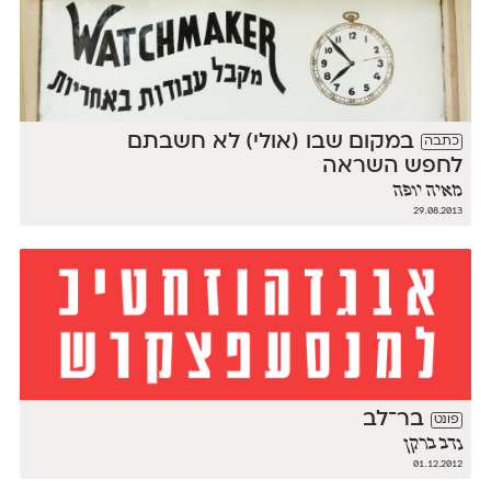
במקום שבו (אולי) לא חשבתם
כתבה
לחפש השראה
מאיה יופה
29.08.2013
בר־לב
פונט
נדב ברקן
01.12.2012