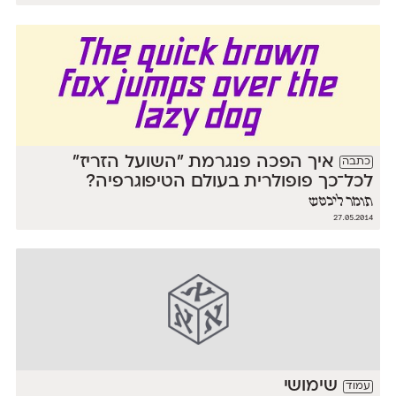
איך הפכה פנגרמת ״השועל הזריז״
כתבה
לכל־כך פופולרית בעולם הטיפוגרפיה?
תומר ליכטש
27.05.2014
שימושי
עמוד