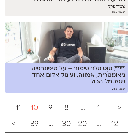
מציעה אלטרנטיבה לעיצוב ״השטוח״
אמיר פרץ
12.07.2014
סְוֶטוֹסְלָב סִימוֹב – על טיפוגרפיה
כתבה
גיאומטרית, אמונה, ועיגול אדום אחד
שמסמל הכול
26.07.2014
11
10
9
8
...
1
<
>
39
...
30
20
...
12