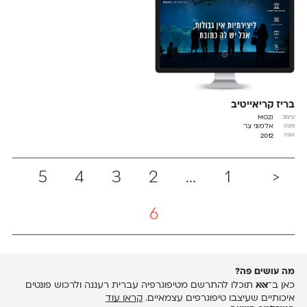
בריז קריאייטיב
Mozi
עיצוב
אלמוני צר
פונט
2012
שנה
5
4
3
2
...
1
<
6
מה עושים פה?
כאן ב־
אאא
תוכלו להתרשם מטיפוגרפיה עברית רעננה ולרכוש פונטים
איכותיים שעיצבו טיפוגרפים עצמאיים.
קראו עוד