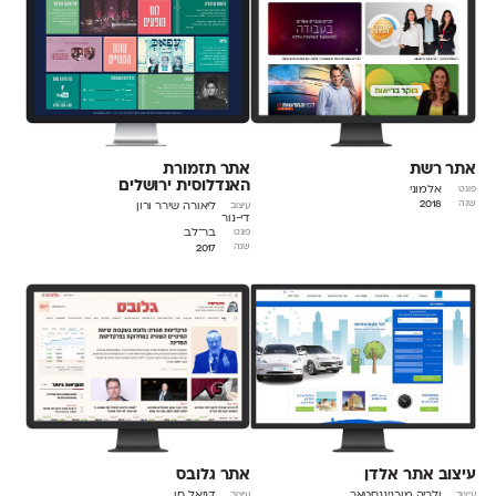
אתר רשת
אתר תזמורת
האנדלוסית ירושלים
אלמוני
פונט
2018
שנה
ליאורה שירר ורון
עיצוב
די-נור
בר־לב
פונט
2017
שנה
עיצוב אתר אלדן
אתר גלובס
ולריה מורנינגסטאר
דניאל חן
עיצוב
עיצוב