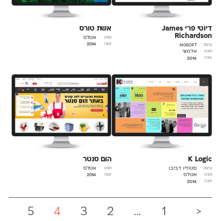
דיוטי פרי James
אשת טורס
Richardson
אטלס
פונט
2014
שנה
ngsoft
עיצוב
אלמוני
פונט
2014
שנה
K Logic
הום סנטר
סטודיו דביבו
אטלס
עיצוב
פונט
אטלס
2014
פונט
שנה
2014
שנה
5
4
3
2
...
1
<