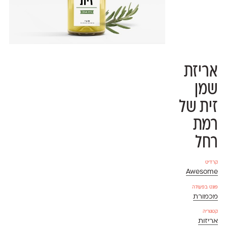
אריזת
שמן
זית של
רמת
רחל
קרדיט
Awesome
פונט בפעולה
מכמורת
קטגוריה
אריזות