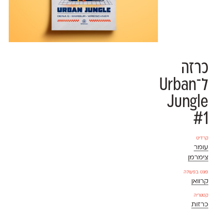
כרזה
ל־Urban
Jungle
#1
קרדיט
עומר
צימרמן
פונט בפעולה
קרוואן
קטגוריה
כרזות