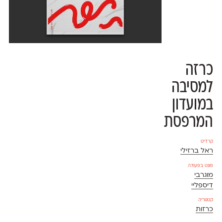
כרזה
למסיבה
במועדון
המרפסת
קרדיט
ראל ברזילי
פונט בפעולה
מוגרבי
דיספליי
קטגוריה
כרזות