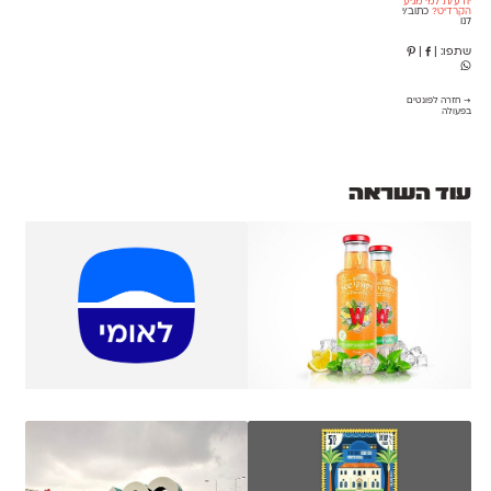
יודע/ת למי מגיע
הקרדיט?
כתוב/י
לנו
שתפו:
|
|
→ חזרה לפונטים
בפעולה
עוד השראה