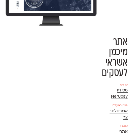
אתר
מיכמן
אשראי
לעסקים
קרדיט
סטודיו
Nerubay
פונט בפעולה
אמביוולנטי
צר
קטגוריה
אתרי