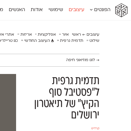
א
א
א
א
א
הפונטים
עיצובים
שימושי
אודות
האנשים
מג
א
אוונטה
אמביוולנטי קומפרסט
מוגרבי דיספל
אטלס
אמביוולנטי רחב
מוגרבי טקס
אינדקס
אנומליה
מכמורת
עיצובים ← ראשי
איור
אפליקציות
אריזות
אתרי אי
97
17
26
אינדקס מונו
אסימון דו־לשוני
מכמורת מעו
שילוט
תדמית גרפית
העיצוב החודשי
טריילרי
115
38
22
אלמוני
אפק
מקומי
אלמוני צר
בר־לב
נוילנד
אמביוולנטי נורמל
גלוריה
סטנגה
→
לוגו מוזיאוני חיפה
אמביוולנטי צר
לוי
סינופסיס
תדמית גרפית
ל״פסטיבל סוף
הקיץ״ של תיאטרון
ירושלים
קרדיט